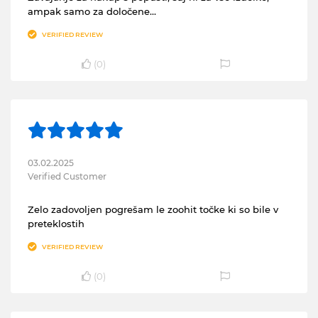
ampak samo za določene...
VERIFIED REVIEW
(
0
)
03.02.2025
Verified Customer
Zelo zadovoljen pogrešam le zoohit točke ki so bile v
preteklostih
VERIFIED REVIEW
(
0
)