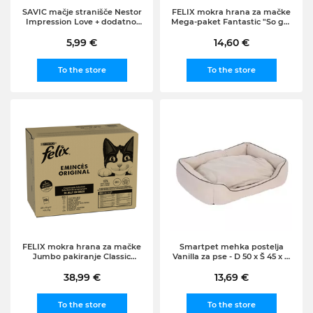
SAVIC mačje stranišče Nestor
FELIX mokra hrana za mačke
Impression Love + dodatno:
Mega-paket Fantastic "So gut
Bag it Up Litter Tray Bags -
wie es aussieht" (piščanec,
Maxi, 12 kosov
5,99 €
govedina, tuna, losos), 44x85g
14,60 €
To the store
To the store
FELIX mokra hrana za mačke
Smartpet mehka postelja
Jumbo pakiranje Classic
Vanilla za pse - D 50 x Š 45 x V
Pouches (120x85g), Govedina
12 cm
in piščanec
38,99 €
13,69 €
To the store
To the store