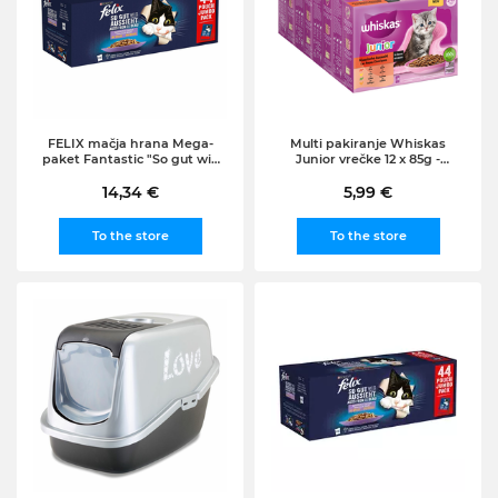
FELIX mačja hrana Mega-
Multi pakiranje Whiskas
paket Fantastic "So gut wie
Junior vrečke 12 x 85g -
es aussieht" (piščanec,
Klasični izbor v omaki
govedina, raca, jagnjetina),
14,34 €
5,99 €
44x85g
To the store
To the store