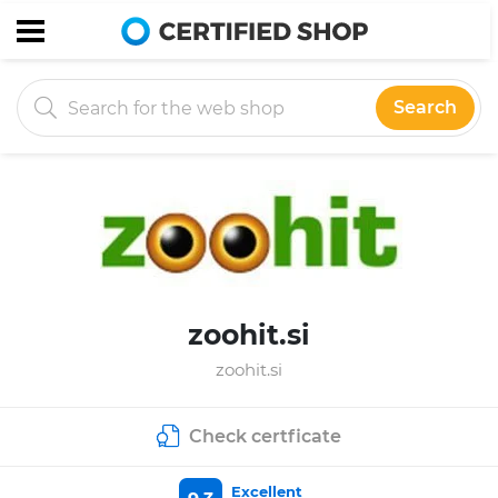
Search
zoohit.si
zoohit.si
Check certficate
Excellent