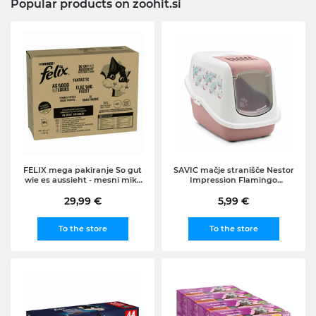
Popular products on zoohit.si
FELIX mega pakiranje So gut
SAVIC mačje stranišče Nestor
wie es aussieht - mesni miks
Impression Flamingo
(piščanec, govedina, raca,
(dodatno: Bag it Up Litter
jagnjetina), (80x85g)
29,99 €
Tray Bags, Maxi), 1x12 kosov
5,99 €
To the store
To the store