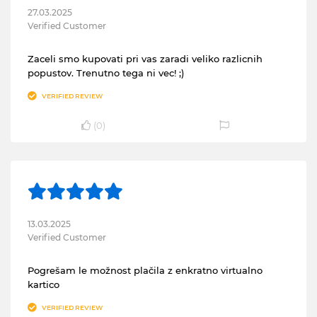
27.03.2025
Verified Customer
Zaceli smo kupovati pri vas zaradi veliko razlicnih
popustov. Trenutno tega ni vec! ;)
VERIFIED REVIEW
(
0
)
13.03.2025
Verified Customer
Pogrešam le možnost plačila z enkratno virtualno
kartico
VERIFIED REVIEW