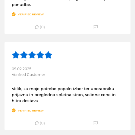
ponudbe.
VERIFIED REVIEW
(
0
)
09.02.2025
Verified Customer
Velik, za moje potrebe popoln izbor ter uporabniku
prijazna in pregledna spletna stran, solidne cene in
hitra dostava
VERIFIED REVIEW
(
0
)