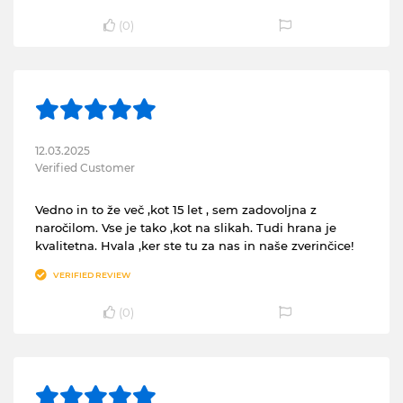
(
0
)
12.03.2025
Verified Customer
Vedno in to že več ,kot 15 let , sem zadovoljna z
naročilom. Vse je tako ,kot na slikah. Tudi hrana je
kvalitetna. Hvala ,ker ste tu za nas in naše zverinčice!
VERIFIED REVIEW
(
0
)