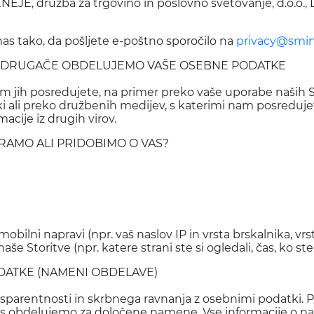
EJE, družba za trgovino in poslovno svetovanje, d.o.o., D
as tako, da pošljete e-poštno sporočilo na
privacy@smin
N DRUGAČE OBDELUJEMO VAŠE OSEBNE PODATKE
 jih posredujete, na primer preko vaše uporabe naših S
bliki ali preko družbenih medijev, s katerimi nam posredu
acije iz drugih virov.
RAMO ALI PRIDOBIMO O VAS?
obilni napravi (npr. vaš naslov IP in vrsta brskalnika, vrs
 Storitve (npr. katere strani ste si ogledali, čas, ko ste si 
ATKE (NAMENI OBDELAVE)
arentnosti in skrbnega ravnanja z osebnimi podatki. Po
 vas obdelujemo za določene namene. Vse informacije o 