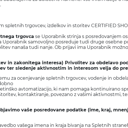
.
m spletnih trgovcev, izdelkov in storitev CERTIFIED SHO
letnega trgovca
se Uporabnik strinja s posredovanjem os
če pa Uporabnik samovoljno posreduje tudi druge osebne po
privolitev nanaša tudi nanje. Ob prijavi ima Uporabnik mož
tev in zakonitega interesa) Privolitev za obdelavo p
ev ter sledenje aktivnostim in interesom velja do pre
u za ocenjevanje spletnih trgovcev, vodenje in obdelav
odobno
tinško avtomatizacijo, ki nam pomaga kontinuirano spre
oritev, kontaktiranje, povezano z vašimi aktivnostmi, t
javimo vaše posredovane podatke (ime, kraj, mnenje o 
dbo vašega imena in kraja bivanja na Spletnih straneh, na 