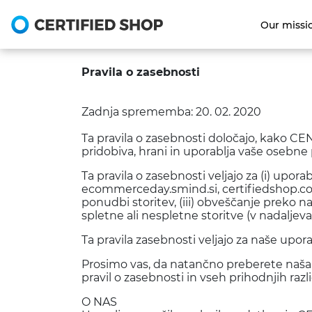
Our missi
Pravila o zasebnosti
Zadnja sprememba: 20. 02. 2020
Ta pravila o zasebnosti določajo, kako CEN
pridobiva, hrani in uporablja vaše osebne 
Ta pravila o zasebnosti veljajo za (i) upo
ecommerceday.smind.si, certifiedshop.com
ponudbi storitev, (iii) obveščanje preko na
spletne ali nespletne storitve (v nadaljevan
Ta pravila zasebnosti veljajo za naše upora
Prosimo vas, da natančno preberete naša 
pravil o zasebnosti in vseh prihodnjih različ
O NAS