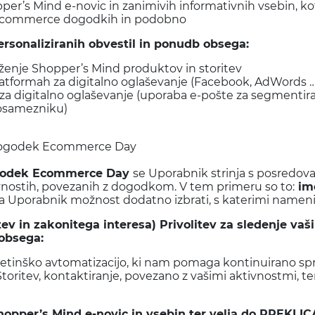
per’s Mind e-novic in zanimivih informativnih vsebin, 
 o ecommerce dogodkih in podobno
rsonaliziranih obvestil in ponudb obsega:
enje Shopper’s Mind produktov in storitev
latformah za digitalno oglaševanje (Facebook, AdWords 
 za digitalno oglaševanje (uporaba e-pošte za segmenti
posamezniku)
a dogodek Ecommerce Day
 dogodek Ecommerce Day
se Uporabnik strinja s posredo
vnostih, povezanih z dogodkom. V tem primeru so to:
ime
i ima Uporabnik možnost dodatno izbrati, s katerimi namen
ev in zakonitega interesa) Privolitev za sledenje va
 obsega:
tinško avtomatizacijo, ki nam pomaga kontinuirano spre
oritev, kontaktiranje, povezano z vašimi aktivnostmi, t
hopper’s Mind e-novic in vsebin ter
velja do
PREKLI