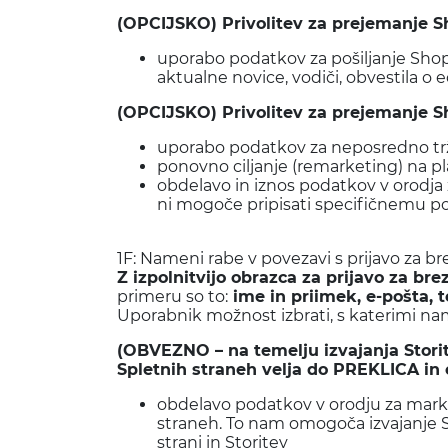
(OPCIJSKO) Privolitev za prejemanje S
uporabo podatkov za pošiljanje Shop
aktualne novice, vodiči, obvestila
(OPCIJSKO) Privolitev za prejemanje S
uporabo podatkov za neposredno trž
ponovno ciljanje (remarketing) na p
obdelavo in iznos podatkov v orodja
ni mogoče pripisati specifičnemu 
1F: Nameni rabe v povezavi s prijavo za 
Z izpolnitvijo obrazca za prijavo za 
primeru so to:
ime in priimek, e-pošta, t
Uporabnik možnost izbrati, s katerimi na
(OBVEZNO – na temelju izvajanja Storit
Spletnih straneh velja do PREKLICA in
obdelavo podatkov v orodju za marke
straneh. To nam omogoča izvajanje St
strani in Storitev