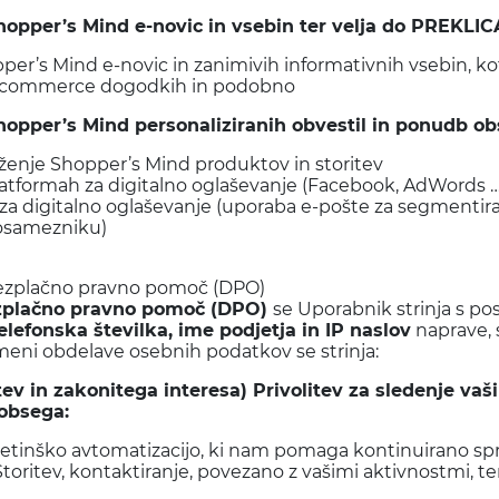
hopper’s Mind e-novic in vsebin ter
velja do
PREKLI
per’s Mind e-novic in zanimivih informativnih vsebin, 
 o ecommerce dogodkih in podobno
hopper’s Mind personaliziranih obvestil in ponudb ob
enje Shopper’s Mind produktov in storitev
latformah za digitalno oglaševanje (Facebook, AdWords 
 za digitalno oglaševanje (uporaba e-pošte za segmenti
posamezniku)
brezplačno pravno pomoč (DPO)
brezplačno pravno pomoč (DPO)
se Uporabnik strinja s p
elefonska številka, ime podjetja in IP naslov
naprave, s
meni obdelave osebnih podatkov se strinja:
ev in zakonitega interesa) Privolitev za sledenje va
 obsega:
tinško avtomatizacijo, ki nam pomaga kontinuirano spre
oritev, kontaktiranje, povezano z vašimi aktivnostmi, t