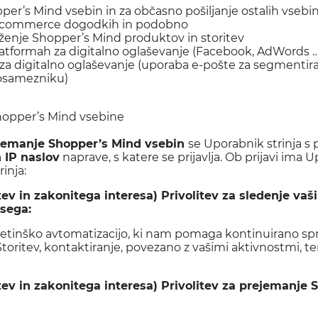
per’s Mind vsebin in za občasno pošiljanje ostalih vseb
 o ecommerce dogodkih in podobno
enje Shopper’s Mind produktov in storitev
latformah za digitalno oglaševanje (Facebook, AdWords 
 za digitalno oglaševanje (uporaba e-pošte za segmenti
posamezniku)
Shopper’s Mind vsebine
rejemanje Shopper’s Mind vsebin
se Uporabnik strinja 
 IP naslov
naprave, s katere se prijavlja. Ob prijavi ima 
inja:
ev in zakonitega interesa) Privolitev za sledenje va
bsega:
tinško avtomatizacijo, ki nam pomaga kontinuirano spre
oritev, kontaktiranje, povezano z vašimi aktivnostmi, t
tev in zakonitega interesa)
Privolitev za prejemanje 