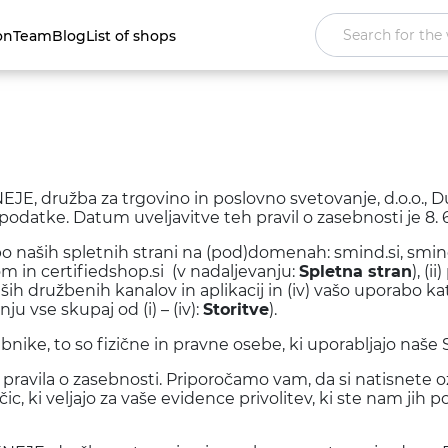
on
Team
Blog
List of shops
EJE, družba za trgovino in poslovno svetovanje, d.o.o., D
podatke. Datum uveljavitve teh pravil o zasebnosti je 8. 6
rabo naših spletnih strani na (pod)domenah: smind.si, smin
 in certifiedshop.si (v nadaljevanju:
Spletna stran
), (
ših družbenih kanalov in aplikacij in (iv) vašo uporabo ka
ju vse skupaj od (i) – (iv):
Storitve
).
bnike, to so fizične in pravne osebe, ki uporabljajo naše 
pravila o zasebnosti. Priporočamo vam, da si natisnete 
ic, ki veljajo za vaše evidence privolitev, ki ste nam jih pod