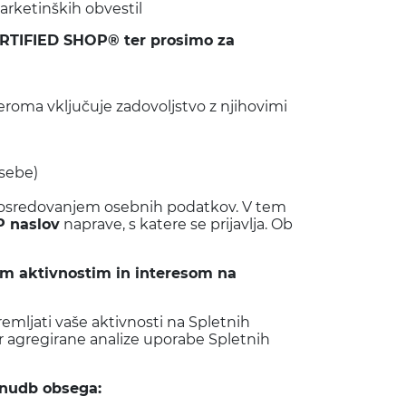
arketinških obvestil
ERTIFIED SHOP® ter prosimo za
eroma vključuje zadovoljstvo z njihovimi
osebe)
 posredovanjem osebnih podatkov. V tem
IP naslov
naprave, s katere se prijavlja. Ob
šim aktivnostim in interesom na
mljati vaše aktivnosti na Spletnih
er agregirane analize uporabe Spletnih
onudb obsega: