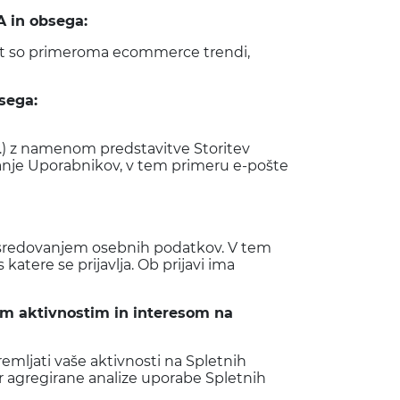
CA
in obsega:
kot so primeroma ecommerce trendi,
sega:
…) z namenom predstavitve Storitev
ranje Uporabnikov, v tem primeru e-pošte
osredovanjem osebnih podatkov. V tem
 katere se prijavlja. Ob prijavi ima
šim aktivnostim in interesom na
mljati vaše aktivnosti na Spletnih
er agregirane analize uporabe Spletnih