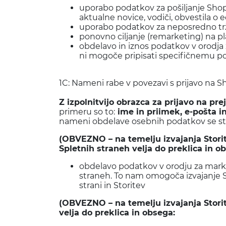
uporabo podatkov za pošiljanje Shop
aktualne novice, vodiči, obvestila
uporabo podatkov za neposredno trž
ponovno ciljanje (remarketing) na p
obdelavo in iznos podatkov v orodja
ni mogoče pripisati specifičnemu 
1C: Nameni rabe v povezavi s prijavo na 
Z izpolnitvijo obrazca za prijavo na p
primeru so to:
ime in priimek, e-pošta in
nameni obdelave osebnih podatkov se str
(OBVEZNO – na temelju izvajanja Storit
Spletnih straneh velja do preklica in o
obdelavo podatkov v orodju za marke
straneh. To nam omogoča izvajanje St
strani in Storitev
(OBVEZNO – na temelju izvajanja Stori
velja do
preklica
in obsega: