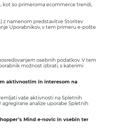
in, kot so primeroma ecommerce trendi,
…) z namenom predstavitve Storitev
ranje Uporabnikov, v tem primeru e-pošte
s posredovanjem osebnih podatkov. V tem
Uporabnik možnost izbrati, s katerimi
šim aktivnostim in interesom na
mljati vaše aktivnosti na Spletnih
er agregirane analize uporabe Spletnih
Shopper’s Mind e-novic in vsebin ter