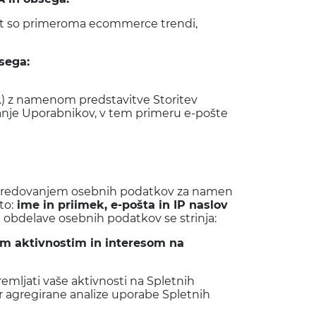
kot so primeroma ecommerce trendi,
sega:
…) z namenom predstavitve Storitev
ranje Uporabnikov, v tem primeru e-pošte
posredovanjem osebnih podatkov za namen
to:
ime in priimek, e-pošta in IP naslov
i obdelave osebnih podatkov se strinja:
šim aktivnostim in interesom na
mljati vaše aktivnosti na Spletnih
er agregirane analize uporabe Spletnih