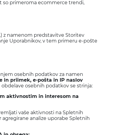
kot so primeroma ecommerce trendi,
…) z namenom predstavitve Storitev
ranje Uporabnikov, v tem primeru e-pošte
vanjem osebnih podatkov za namen
 in priimek, e-pošta in IP naslov
i obdelave osebnih podatkov se strinja:
šim aktivnostim in interesom na
mljati vaše aktivnosti na Spletnih
er agregirane analize uporabe Spletnih
CA
in obsega: