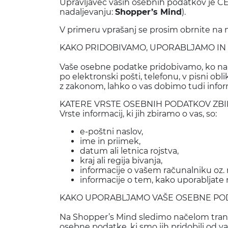
Upravljavec vaših osebnih podatkov je CEN
nadaljevanju:
Shopper’s Mind
).
V primeru vprašanj se prosim obrnite na n
KAKO PRIDOBIVAMO, UPORABLJAMO I
Vaše osebne podatke pridobivamo, ko nam
po elektronski pošti, telefonu, v pisni o
z zakonom, lahko o vas dobimo tudi inform
KATERE VRSTE OSEBNIH PODATKOV ZBI
Vrste informacij, ki jih zbiramo o vas, so:
e-poštni naslov,
ime in priimek,
datum ali letnica rojstva,
kraj ali regija bivanja,
informacije o vašem računalniku oz. m
informacije o tem, kako uporabljate naše
KAKO UPORABLJAMO VAŠE OSEBNE POD
Na Shopper’s Mind sledimo načelom transp
osebne podatke, ki smo jih pridobili od