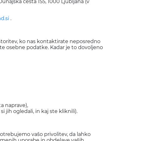
unajska cesta 155, 1000 Ljubljana (v
d.si
.
toritev, ko nas kontaktirate neposredno
jete osebne podatke. Kadar je to dovoljeno
ta naprave),
jih ogledali, in kaj ste kliknili).
trebujemo vašo privolitev, da lahko
namenih uporabe in obdelave vaših