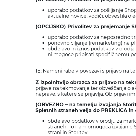
uporabo podatkov za pošiljanje Shop
aktualne novice, vodiči, obvestila
(OPCIJSKO) Privolitev za prejemanje S
uporabo podatkov za neposredno trž
ponovno ciljanje (remarketing) na p
obdelavo in iznos podatkov v orodja
ni mogoče pripisati specifičnemu 
1E: Nameni rabe v povezavi s prijavo na t
Z izpolnitvijo obrazca za prijavo na te
prijave na tekmovanje ter obveščanja o a
naprave, s katere se prijavlja. Ob prijav
(OBVEZNO – na temelju izvajanja Storit
Spletnih straneh velja do PREKLICA in
obdelavo podatkov v orodju za marke
straneh. To nam omogoča izvajanje St
strani in Storitev