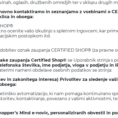
ovinah, oglasih, družbenih omrežjih ter v sklopu drugih m
ponovno kontaktiramo in seznanjamo z vsebinami o C
lica in obsega:
 SHOP®
tno ocenite vašo izkušnjo s spletnim trgovcem, kar prim
amacijskim postopkom itd.
 pridobitev oznak zaupanja CERTIFIED SHOP® (za pravne 
znake zaupanja C
ertified Shop®
se Uporabnik strinja s
elefonska številka, ime podjetja, vloga v podjetju in 
katerimi nameni obdelave osebnih podatkov se strinja:
ev in zakonitega interesa) Privolitev za sledenje va
 obsega:
tinško avtomatizacijo, ki nam pomaga kontinuirano spre
oritev, kontaktiranje, povezano z vašimi aktivnostmi, t
opper’s Mind e-novic, personaliziranih obvestil in p