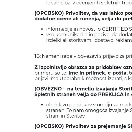
idealno.ba, v ocenjenih spletnih trg
(OPCIJSKO) Privolitev, da vas lahko 
dodatne ocene ali mnenja, velja do prek
informacije in novosti o CERTIFIED
vso komunikacijo in pozive, da doda
izdelki ali storitvami, dostavo, rekl
1B: Nameni rabe v povezavi s prijavo za
Z izpolnitvijo obrazca za pridobitev o
primeru so to:
ime in priimek, e-pošta, t
prijavi ima Uporabnik možnost izbrati, s 
(OBVEZNO – na temelju izvajanja Storit
Spletnih straneh velja do PREKLICA in
obdelavo podatkov v orodju za marke
straneh. To nam omogoča izvajanje St
strani in Storitev
(OPCIJSKO) Privolitev za prejemanje Sh