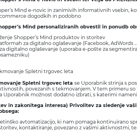
per’s Mind e-novic in zanimivih informativnih vsebin, 
 o ecommerce dogodkih in podobno
hopper’s Mind personaliziranih obvestil in ponudb ob
enje Shopper’s Mind produktov in storitev
latformah za digitalno oglaševanje (Facebook, AdWords 
 za digitalno oglaševanje (uporaba e-pošte za segmenti
posamezniku)
ekmovanje Spletni trgovec leta
kmovanje Spletni trgovec leta
se Uporabnik strinja s 
ktivnostih, povezanih s tekmovanjem. V tem primeru so 
i ima Uporabnik možnost dodatno izbrati, s katerimi namen
ev in zakonitega interesa) Privolitev za sledenje va
 obsega:
tinško avtomatizacijo, ki nam pomaga kontinuirano spre
oritev, kontaktiranje, povezano z vašimi aktivnostmi, t