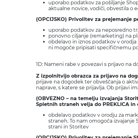
uporabo podatkov za pošiljanje Shop
aktualne novice, vodiči, obvestila
(OPCIJSKO) Privolitev za prejemanje pe
uporabo podatkov za neposredno trž
ponovno ciljanje (remarketing) na p
obdelavo in iznos podatkov v orodja
ni mogoče pripisati specifičnemu 
1D: Nameni rabe v povezavi s prijavo n
Z izpolnitvijo obrazca za prijavo na
prijave na dogodek ter obveščanja o akti
naprave, s katere se prijavlja. Ob prijav
(OBVEZNO – na temelju izvajanja Storit
Spletnih straneh velja do PREKLICA in
obdelavo podatkov v orodju za marke
straneh. To nam omogoča izvajanje St
strani in Storitev
(OPCIJSKO) Privolitev za prejemanje S