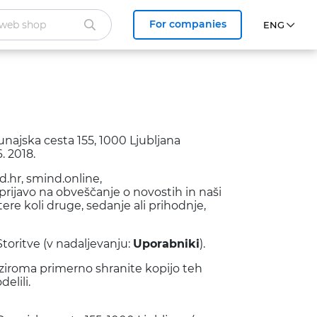
For companies
unajska cesta 155, 1000 Ljubljana
. 2018.
d.hr, smind.online,
ii) prijavo na obveščanje o novostih in naši
tere koli druge, sedanje ali prihodnje,
Storitve (v nadaljevanju:
Uporabniki
).
oziroma primerno shranite kopijo teh
elili.