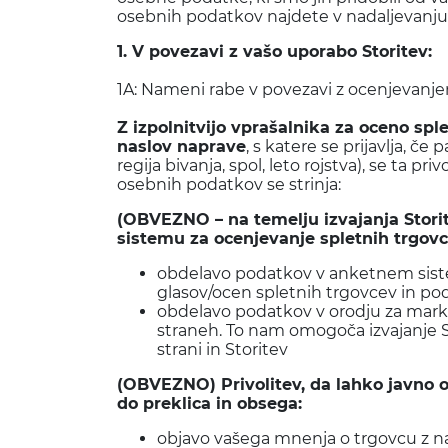
osebnih podatkov najdete v nadaljevanju
1. V povezavi z vašo uporabo Storitev:
1A: Nameni rabe v povezavi z ocenjevanje
Z izpolnitvijo vprašalnika za oceno sp
naslov naprave
, s katere se prijavlja, 
regija bivanja, spol, leto rojstva), se ta 
osebnih podatkov se strinja:
(OBVEZNO – na temelju izvajanja Stori
sistemu za ocenjevanje spletnih trgovc
obdelavo podatkov v anketnem sistem
glasov/ocen spletnih trgovcev in p
obdelavo podatkov v orodju za marke
straneh. To nam omogoča izvajanje St
strani in Storitev
(OBVEZNO) Privolitev, da lahko javno ob
do preklica in obsega:
objavo vašega mnenja o trgovcu z nave