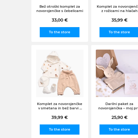
Bež otroški komplet za
Komplet za novorojen
novorojenčke s čebelicami
z rožicami na hlačah
33,00 €
35,99 €
To the store
To the store
Komplet za novorojenčke
Darilni paket za
v smetana in bež barvi z
novorojenčka – moj pr
žirafo
zajček v lešnik barvi
39,99 €
25,90 €
To the store
To the store