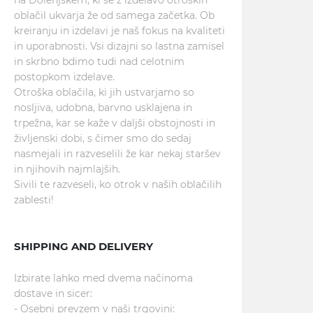
na Dolenjskem, ki se z izdelavo otroških
oblačil ukvarja že od samega začetka. Ob
kreiranju in izdelavi je naš fokus na kvaliteti
in uporabnosti. Vsi dizajni so lastna zamisel
in skrbno bdimo tudi nad celotnim
postopkom izdelave.
Otroška oblačila, ki jih ustvarjamo so
nosljiva, udobna, barvno usklajena in
trpežna, kar se kaže v daljši obstojnosti in
življenski dobi, s čimer smo do sedaj
nasmejali in razveselili že kar nekaj staršev
in njihovih najmlajših.
Sivili te razveseli, ko otrok v naših oblačilih
zablesti!
SHIPPING AND DELIVERY
Izbirate lahko med dvema načinoma
dostave in sicer:
- Osebni prevzem v naši trgovini: