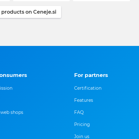
 products on Ceneje.si
consumers
For partners
ission
Certification
Features
f web shops
FAQ
Pricing
Join us