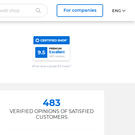
For companies
PREMIUM
9.5
Excellent
483 reviews
What does a grade 9.5 mean?
483
VERIFIED OPINIONS OF SATISFIED
CUSTOMERS