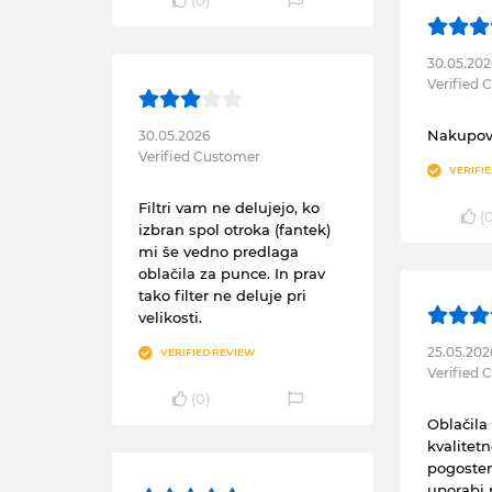
30.05.202
Verified
Nakupova
30.05.2026
Verified Customer
VERIFI
Filtri vam ne delujejo, ko
(
izbran spol otroka (fantek)
mi še vedno predlaga
oblačila za punce. In prav
tako filter ne deluje pri
velikosti.
25.05.202
VERIFIED REVIEW
Verified
(
0
)
Oblačila 
kvalitet
pogoste
uporabi p