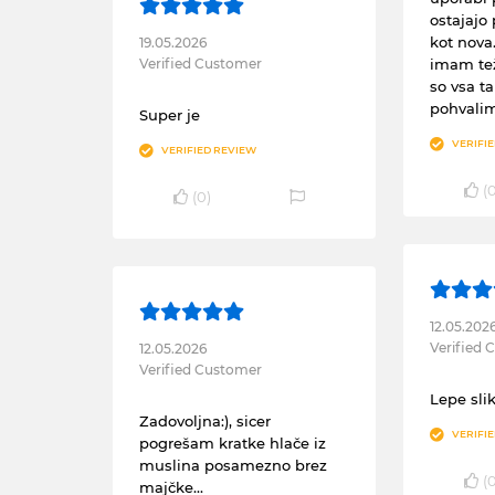
ostajajo
kot nova
19.05.2026
Verified Customer
imam tež
so vsa ta
pohvali
Super je
VERIFI
VERIFIED REVIEW
(
(
0
)
12.05.202
Verified
12.05.2026
Verified Customer
Lepe slik
Zadovoljna:), sicer
VERIFI
pogrešam kratke hlače iz
muslina posamezno brez
(
majčke...