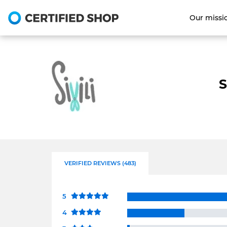
Our missi
S
VERIFIED REVIEWS (483)
5
4