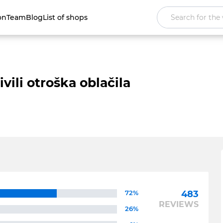
on
Team
Blog
List of shops
ivili otroška oblačila
72%
483
REVIEWS
26%