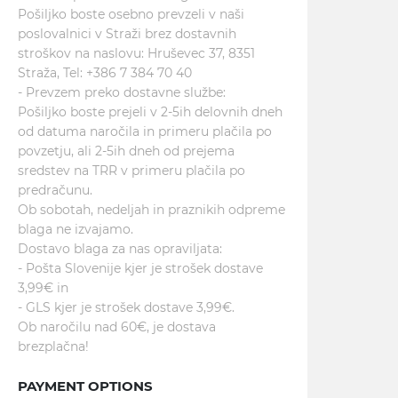
Pošiljko boste osebno prevzeli v naši
poslovalnici v Straži brez dostavnih
stroškov na naslovu: Hruševec 37, 8351
Straža, Tel: +386 7 384 70 40
- Prevzem preko dostavne službe:
Pošiljko boste prejeli v 2-5ih delovnih dneh
od datuma naročila in primeru plačila po
povzetju, ali 2-5ih dneh od prejema
sredstev na TRR v primeru plačila po
predračunu.
Ob sobotah, nedeljah in praznikih odpreme
blaga ne izvajamo.
Dostavo blaga za nas opraviljata:
- Pošta Slovenije kjer je strošek dostave
3,99€ in
- GLS kjer je strošek dostave 3,99€.
Ob naročilu nad 60€, je dostava
brezplačna!
PAYMENT OPTIONS