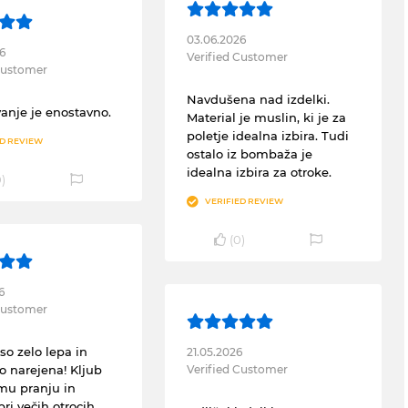
03.06.2026
6
Verified Customer
 Customer
Navdušena nad izdelki.
nje je enostavno.
Material je muslin, ki je za
poletje idealna izbira. Tudi
ED REVIEW
ostalo iz bombaža je
idealna izbira za otroke.
0
)
VERIFIED REVIEW
(
0
)
6
 Customer
so zelo lepa in
21.05.2026
no narejena! Kljub
Verified Customer
mu pranju in
ri večih otrocih