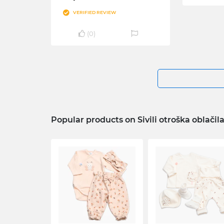
VERIFIED REVIEW
(
0
)
Popular products on Sivili otroška oblačil