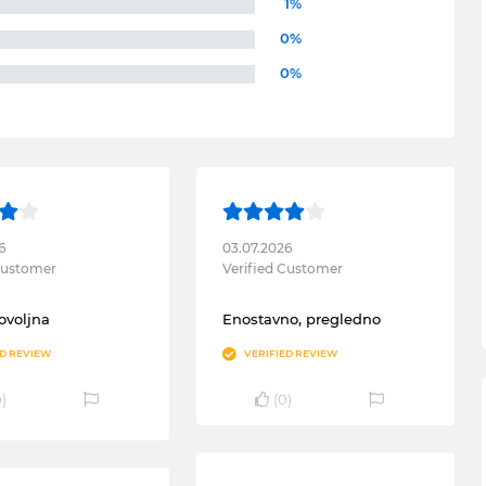
1%
0%
0%
6
03.07.2026
 Customer
Verified Customer
ovoljna
Enostavno, pregledno
ED REVIEW
VERIFIED REVIEW
0
)
(
0
)