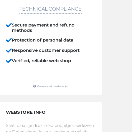
TECHNICAL COMPLIANCE
Secure payment and refund
methods
Protection of personal data
Responsive customer support
Verified, reliable web shop
More about trustmarks
WEBSTORE INFO
Sivili d.o.o. je družinsko podjetje s sedežem