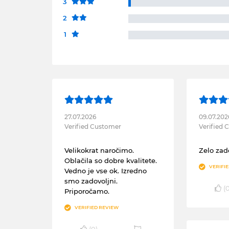
3
2
1
27.07.2026
09.07.202
Verified Customer
Verified
Velikokrat naročimo.
Zelo zad
Oblačila so dobre kvalitete.
VERIFI
Vedno je vse ok. Izredno
smo zadovoljni.
(
Priporočamo.
VERIFIED REVIEW
(
0
)