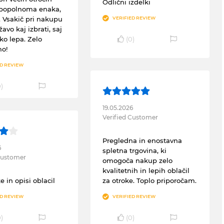
Odlični izdelki
 popolnoma enaka,
. Vsakič pri nakupu
VERIFIED REVIEW
avo kaj izbrati, saj
ko lepa. Zelo
(
0
)
mo!
ED REVIEW
0
)
19.05.2026
Verified Customer
Pregledna in enostavna
6
spletna trgovina, ki
 Customer
omogoča nakup zelo
kvalitetnih in lepih oblačil
e in opisi oblacil
za otroke. Toplo priporočam.
ED REVIEW
VERIFIED REVIEW
0
)
(
0
)