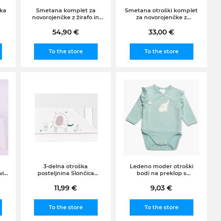
čka
Smetana komplet za
Smetana otroški komplet
novorojenčke z žirafo in
za novorojenčke z
pikicami
zajčkom in rožicami
54,90 €
33,00 €
To the store
To the store
3-delna otroška
Ledeno moder otroški
vi
posteljnina Slončica
bodi na preklop s
60×120
slončkom in volani
11,99 €
9,03 €
To the store
To the store