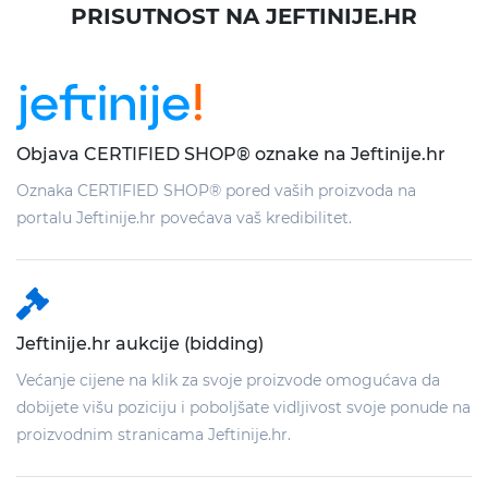
PRISUTNOST NA JEFTINIJE.HR
Objava CERTIFIED SHOP® oznake na Jeftinije.hr
Oznaka CERTIFIED SHOP® pored vaših proizvoda na
portalu Jeftinije.hr povećava vaš kredibilitet.
Jeftinije.hr aukcije (bidding)
Većanje cijene na klik za svoje proizvode omogućava da
dobijete višu poziciju i poboljšate vidljivost svoje ponude na
proizvodnim stranicama Jeftinije.hr.