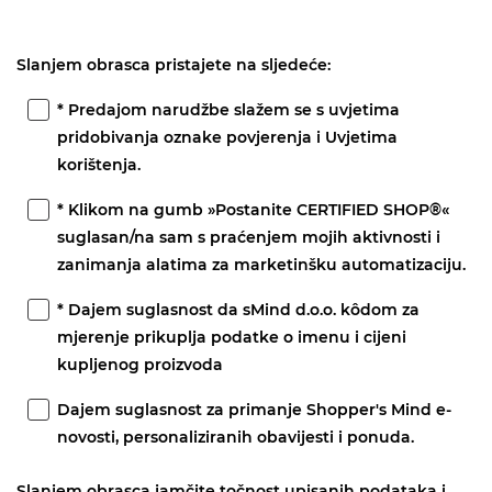
Slanjem obrasca pristajete na sljedeće:
* Predajom narudžbe slažem se s uvjetima
pridobivanja oznake povjerenja i Uvjetima
korištenja.
* Klikom na gumb »Postanite CERTIFIED SHOP®«
suglasan/na sam s praćenjem mojih aktivnosti i
zanimanja alatima za marketinšku automatizaciju.
* Dajem suglasnost da sMind d.o.o. kôdom za
mjerenje prikuplja podatke o imenu i cijeni
kupljenog proizvoda
Dajem suglasnost za primanje Shopper's Mind e-
novosti, personaliziranih obavijesti i ponuda.
Slanjem obrasca jamčite točnost upisanih podataka i