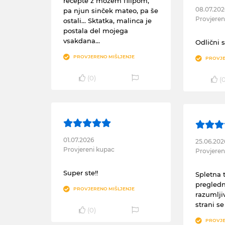
recepte z možem filipom,
08.07.202
pa njun sinček mateo, pa še
Provjeren
ostali... Sktatka, malinca je
postala del mojega
vsakdana...
Odlični s
PROVJERENO MIŠLJENJE
PROVJE
(
0
)
(
01.07.2026
25.06.202
Provjereni kupac
Provjeren
Super ste!!
Spletna 
pregledn
PROVJERENO MIŠLJENJE
razumlji
strani s
(
0
)
PROVJE