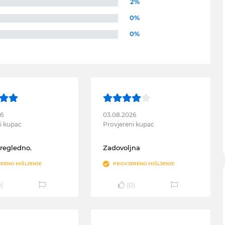
2%
0%
0%
26
03.08.2026
i kupac
Provjereni kupac
pregledno.
Zadovoljna
RENO MIŠLJENJE
PROVJERENO MIŠLJENJE
0
)
(
0
)