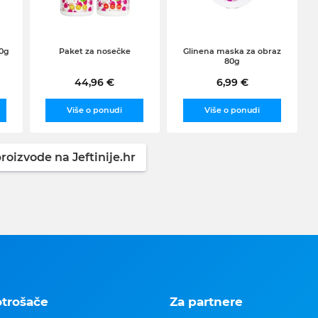
00g
Paket za nosečke
Glinena maska za obraz
80g
44,96 €
6,99 €
Više o ponudi
Više o ponudi
roizvode na Jeftinije.hr
otrošače
Za partnere