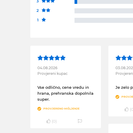
3
2
1
04.08.2026
03.08.20
Provjereni kupac
Provjeren
Vse odlično, cene vredu in
Je zelo 
hrana, prehranska dopolnila
PROVJE
super.
(
PROVJERENO MIŠLJENJE
(
0
)