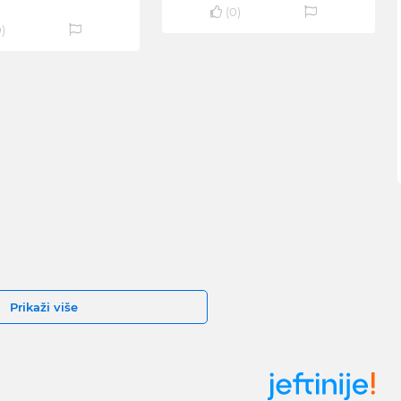
(
0
)
0
)
Prikaži više