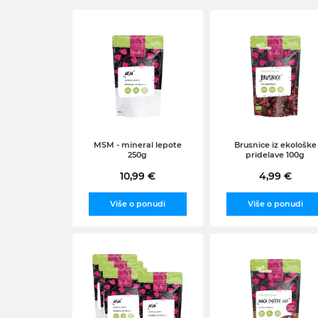
MSM - mineral lepote
Brusnice iz ekološke
250g
pridelave 100g
10,99 €
4,99 €
Više o ponudi
Više o ponudi