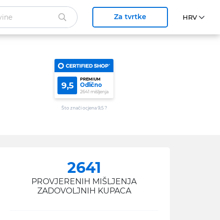
Za tvrtke
PREMIUM
9,5
Odlično
2641 mišljenja
Što znači ocjena 9,5 ?
2641
PROVJERENIH MIŠLJENJA
ZADOVOLJNIH KUPACA