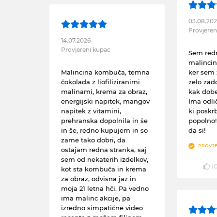
03.08.20
Provjeren
14.07.2026
Provjereni kupac
Sem red
malincin
Malincina kombuča, temna
ker sem 
čokolada z liofiliziranimi
zelo zad
malinami, krema za obraz,
kak dobe
energijski napitek, mangov
Ima odli
napitek z vitamini,
ki poskrb
prehranska dopolnila in še
popolno!
in še, redno kupujem in so
da si!
zame tako dobri, da
PROVJE
ostajam redna stranka, saj
sem od nekaterih izdelkov,
(
kot sta kombuča in krema
za obraz, odvisna jaz in
moja 21 letna hči. Pa vedno
ima malinc akcije, pa
izredno simpatične video