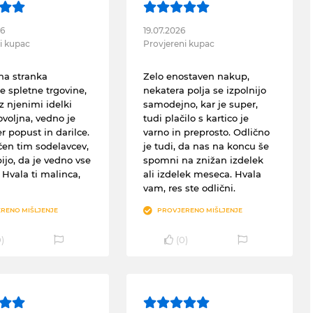
26
19.07.2026
i kupac
Provjereni kupac
na stranka
Zelo enostaven nakup,
e spletne trgovine,
nekatera polja se izpolnijo
z njenimi idelki
samodejno, kar je super,
ovoljna, vedno je
tudi plačilo s kartico je
r popust in darilce.
varno in preprosto. Odlično
čen tim sodelavcev,
je tudi, da nas na koncu še
ijo, da je vedno vse
spomni na znižan izdelek
 Hvala ti malinca,
ali izdelek meseca. Hvala
vam, res ste odlični.
RENO MIŠLJENJE
PROVJERENO MIŠLJENJE
0
)
(
0
)