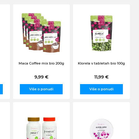
Maca Coffee mix bio 200g
Klorela v tabletah bio 100g
9,99 €
11,99 €
Više o ponudi
Više o ponudi