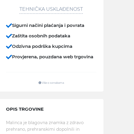
TEHNIČKA USKLAĐENOST
Sigurni načini plaćanja i povrata
Zaštita osobnih podataka
Odzivna podrška kupcima
Provjerena, pouzdana web trgovina
Više o oznakama
OPIS TRGOVINE
Malinca je blagovna znamka z zdravo
prehrano, prehranskimi dopolnili in