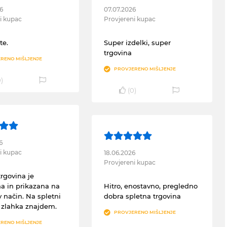
6
07.07.2026
i kupac
Provjereni kupac
te.
Super izdelki, super
trgovina
RENO MIŠLJENJE
PROVJERENO MIŠLJENJE
0
)
(
0
)
6
i kupac
18.06.2026
Provjereni kupac
trgovina je
a in prikazana na
Hitro, enostavno, pregledno
v način. Na spletni
dobra spletna trgovina
e zlahka znajdem.
PROVJERENO MIŠLJENJE
RENO MIŠLJENJE