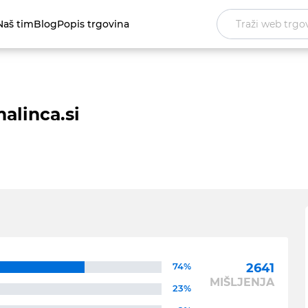
Naš tim
Blog
Popis trgovina
alinca.si
74%
2641
MIŠLJENJA
23%