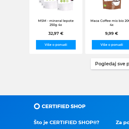
MSM - mineral lepote
Maca Coffee mix bio 2
250g 4x
4x
32,97 €
9,99 €
Više o ponudi
Više o ponudi
Pogledaj sve p
Što je CERTIFIED SHOP®?
Za p