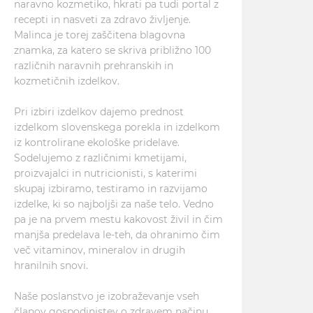
naravno kozmetiko, hkrati pa tudi portal z
recepti in nasveti za zdravo življenje.
Malinca je torej zaščitena blagovna
znamka, za katero se skriva približno 100
različnih naravnih prehranskih in
kozmetičnih izdelkov.
Pri izbiri izdelkov dajemo prednost
izdelkom slovenskega porekla in izdelkom
iz kontrolirane ekološke pridelave.
Sodelujemo z različnimi kmetijami,
proizvajalci in nutricionisti, s katerimi
skupaj izbiramo, testiramo in razvijamo
izdelke, ki so najboljši za naše telo. Vedno
pa je na prvem mestu kakovost živil in čim
manjša predelava le-teh, da ohranimo čim
več vitaminov, mineralov in drugih
hranilnih snovi.
Naše poslanstvo je izobraževanje vseh
članov gospodinjstev o zdravem načinu