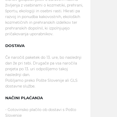
življenja z vsebinami o kozmetiki, prehrani,
športu, ekologiji in osebni rasti. Hkrati pa
razvoj in ponudba kakovostnih, ekoloških
kozmetičnih in prehranskih izdelkov ter
prehranskih dopolnil, ki izpolnjujejo
pričakovanja uporabnikov.
DOSTAVA
Če naročiš paketek do 13. ure, bo naslednji
dan že pri tebi. Drugače pa vsa naročila
prejeta po 13. uri odpošljemo takoj
naslednji dan.
Pošiljamo preko Pošte Slovenije ali GLS
dostavne službe.
NAČINI PLAĆANJA
- Gotovinsko plačilo ob dostavi s Pošto
Slovenije