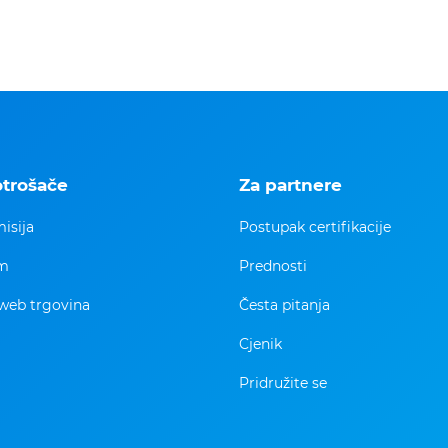
otrošače
Za partnere
isija
Postupak certifikacije
im
Prednosti
web trgovina
Česta pitanja
Cjenik
Pridružite se