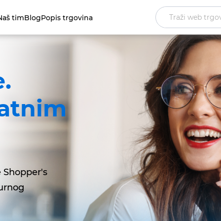
Naš tim
Blog
Popis trgovina
.
datnim
je Shopper's
gurnog