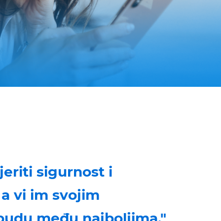
eriti sigurnost i
a vi im svojim
budu među najboljima."