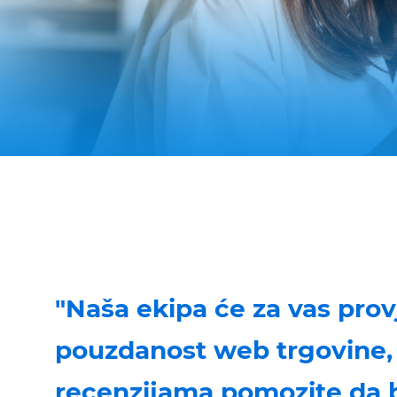
"Naša ekipa će za vas provj
pouzdanost web trgovine, 
recenzijama pomozite da 