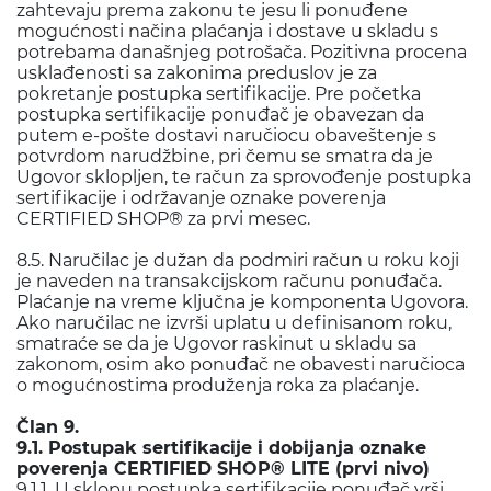
zahtevaju prema zakonu te jesu li ponuđene
mogućnosti načina plaćanja i dostave u skladu s
potrebama današnjeg potrošača. Pozitivna procena
usklađenosti sa zakonima preduslov je za
pokretanje postupka sertifikacije. Pre početka
postupka sertifikacije ponuđač je obavezan da
putem e-pošte dostavi naručiocu obaveštenje s
potvrdom narudžbine, pri čemu se smatra da je
Ugovor sklopljen, te račun za sprovođenje postupka
sertifikacije i održavanje oznake poverenja
CERTIFIED SHOP® za prvi mesec.
8.5. Naručilac je dužan da podmiri račun u roku koji
je naveden na transakcijskom računu ponuđača.
Plaćanje na vreme ključna je komponenta Ugovora.
Ako naručilac ne izvrši uplatu u definisanom roku,
smatraće se da je Ugovor raskinut u skladu sa
zakonom, osim ako ponuđač ne obavesti naručioca
o mogućnostima produženja roka za plaćanje.
Član 9.
9.1. Postupak sertifikacije i dobijanja oznake
poverenja CERTIFIED SHOP® LITE (prvi nivo)
9.1.1. U sklopu postupka sertifikacije ponuđač vrši