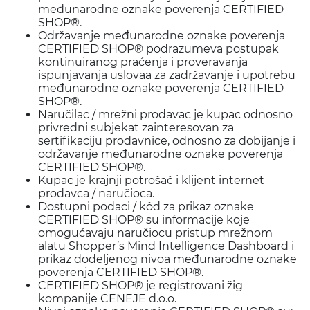
međunarodne oznake poverenja CERTIFIED
SHOP®.
Održavanje međunarodne oznake poverenja
CERTIFIED SHOP® podrazumeva postupak
kontinuiranog praćenja i proveravanja
ispunjavanja uslovaa za zadržavanje i upotrebu
međunarodne oznake poverenja CERTIFIED
SHOP®.
Naručilac / mrežni prodavac je kupac odnosno
privredni subjekat zainteresovan za
sertifikaciju prodavnice, odnosno za dobijanje i
održavanje međunarodne oznake poverenja
CERTIFIED SHOP®.
Kupac je krajnji potrošač i klijent internet
prodavca / naručioca.
Dostupni podaci / kôd za prikaz oznake
CERTIFIED SHOP® su informacije koje
omogućavaju naručiocu pristup mrežnom
alatu Shopper’s Mind Intelligence Dashboard i
prikaz dodeljenog nivoa međunarodne oznake
poverenja CERTIFIED SHOP®.
CERTIFIED SHOP® je registrovani žig
kompanije CENEJE d.o.o.