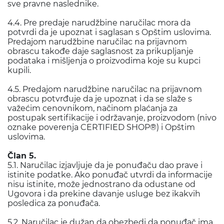
sve pravne naslednike.
4.4. Pre predaje narudžbine naručilac mora da
potvrdi da je upoznat i saglasan s Opštim uslovima.
Predajom narudžbine naručilac na prijavnom
obrascu takođe daje saglasnost za prikupljanje
podataka i mišljenja o proizvodima koje su kupci
kupili.
4.5. Predajom narudžbine naručilac na prijavnom
obrascu potvrđuje da je upoznat i da se slaže s
važećim cenovnikom, načinom plaćanja za
postupak sertifikacije i održavanje, proizvodom (nivo
oznake poverenja CERTIFIED SHOP®) i Opštim
uslovima.
Član 5.
5.1. Naručilac izjavljuje da je ponuđaču dao prave i
istinite podatke. Ako ponuđač utvrdi da informacije
nisu istinite, može jednostrano da odustane od
Ugovora i da prekine davanje usluge bez ikakvih
posledica za ponuđača.
5.2. Naručilac je dužan da obezbedi da ponuđač ima