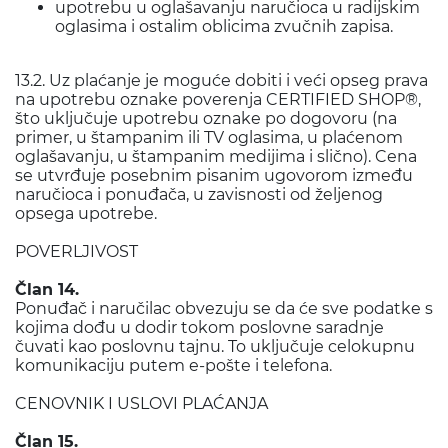
upotrebu u oglašavanju naručioca u radijskim
oglasima i ostalim oblicima zvučnih zapisa.
13.2. Uz plaćanje je moguće dobiti i veći opseg prava
na upotrebu oznake poverenja CERTIFIED SHOP®,
što uključuje upotrebu oznake po dogovoru (na
primer, u štampanim ili TV oglasima, u plaćenom
oglašavanju, u štampanim medijima i slično). Cena
se utvrđuje posebnim pisanim ugovorom između
naručioca i ponuđača, u zavisnosti od željenog
opsega upotrebe.
POVERLJIVOST
Član 14.
Ponuđač i naručilac obvezuju se da će sve podatke s
kojima dođu u dodir tokom poslovne saradnje
čuvati kao poslovnu tajnu. To uključuje celokupnu
komunikaciju putem e-pošte i telefona.
CENOVNIK I USLOVI PLAĆANJA
Član 15.