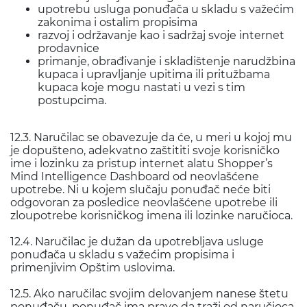
upotrebu usluga ponuđača u skladu s važećim
zakonima i ostalim propisima
razvoj i održavanje kao i sadržaj svoje internet
prodavnice
primanje, obrađivanje i skladištenje narudžbina
kupaca i upravljanje upitima ili pritužbama
kupaca koje mogu nastati u vezi s tim
postupcima.
12.3. Naručilac se obavezuje da će, u meri u kojoj mu
je dopušteno, adekvatno zaštititi svoje korisničko
ime i lozinku za pristup internet alatu Shopper’s
Mind Intelligence Dashboard od neovlašćene
upotrebe. Ni u kojem slučaju ponuđač neće biti
odgovoran za posledice neovlašćene upotrebe ili
zloupotrebe korisničkog imena ili lozinke naručioca.
12.4. Naručilac je dužan da upotrebljava usluge
ponuđača u skladu s važećim propisima i
primenjivim Opštim uslovima.
12.5. Ako naručilac svojim delovanjem nanese štetu
ponuđaču, ponuđač ima pravo da traži od naručioca