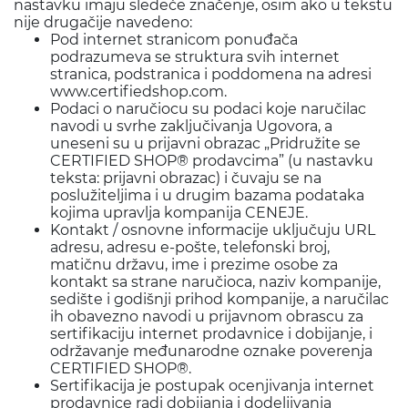
nastavku imaju sledeće značenje, osim ako u tekstu
nije drugačije navedeno:
Pod internet stranicom ponuđača
podrazumeva se struktura svih internet
stranica, podstranica i poddomena na adresi
www.certifiedshop.com.
Podaci o naručiocu su podaci koje naručilac
navodi u svrhe zaključivanja Ugovora, a
uneseni su u prijavni obrazac „Pridružite se
CERTIFIED SHOP® prodavcima” (u nastavku
teksta: prijavni obrazac) i čuvaju se na
poslužiteljima i u drugim bazama podataka
kojima upravlja kompanija CENEJE.
Kontakt / osnovne informacije uključuju URL
adresu, adresu e-pošte, telefonski broj,
matičnu državu, ime i prezime osobe za
kontakt sa strane naručioca, naziv kompanije,
sedište i godišnji prihod kompanije, a naručilac
ih obavezno navodi u prijavnom obrascu za
sertifikaciju internet prodavnice i dobijanje, i
održavanje međunarodne oznake poverenja
CERTIFIED SHOP®.
Sertifikacija je postupak ocenjivanja internet
prodavnice radi dobijanja i dodeljivanja