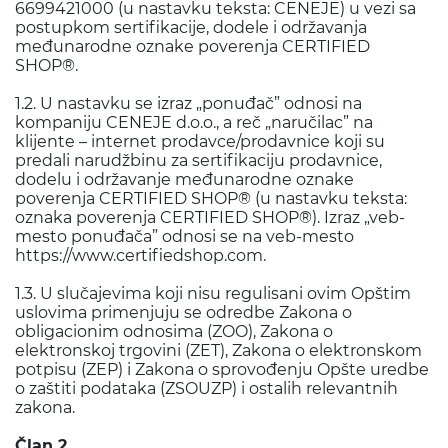
6699421000 (u nastavku teksta: CENEJE) u vezi sa
postupkom sertifikacije, dodele i održavanja
međunarodne oznake poverenja CERTIFIED
SHOP®.
1.2. U nastavku se izraz „ponuđač” odnosi na
kompaniju CENEJE d.o.o., a reč „naručilac” na
klijente – internet prodavce/prodavnice koji su
predali narudžbinu za sertifikaciju prodavnice,
dodelu i održavanje međunarodne oznake
poverenja CERTIFIED SHOP® (u nastavku teksta:
oznaka poverenja CERTIFIED SHOP®). Izraz „veb-
mesto ponuđača” odnosi se na veb-mesto
https://www.certifiedshop.com.
1.3. U slučajevima koji nisu regulisani ovim Opštim
uslovima primenjuju se odredbe Zakona o
obligacionim odnosima (ZOO), Zakona o
elektronskoj trgovini (ZET), Zakona o elektronskom
potpisu (ZEP) i Zakona o sprovođenju Opšte uredbe
o zaštiti podataka (ZSOUZP) i ostalih relevantnih
zakona.
Član 2.