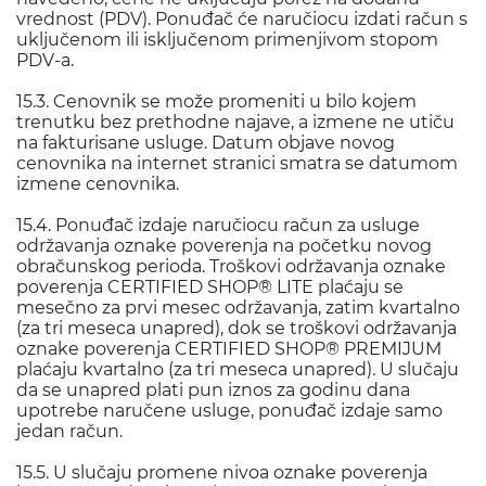
vrednost (PDV). Ponuđač će naručiocu izdati račun s
uključenom ili isključenom primenjivom stopom
PDV-a.
15.3. Cenovnik se može promeniti u bilo kojem
trenutku bez prethodne najave, a izmene ne utiču
na fakturisane usluge. Datum objave novog
cenovnika na internet stranici smatra se datumom
izmene cenovnika.
15.4. Ponuđač izdaje naručiocu račun za usluge
održavanja oznake poverenja na početku novog
obračunskog perioda. Troškovi održavanja oznake
poverenja CERTIFIED SHOP® LITE plaćaju se
mesečno za prvi mesec održavanja, zatim kvartalno
(za tri meseca unapred), dok se troškovi održavanja
oznake poverenja CERTIFIED SHOP® PREMIJUM
plaćaju kvartalno (za tri meseca unapred). U slučaju
da se unapred plati pun iznos za godinu dana
upotrebe naručene usluge, ponuđač izdaje samo
jedan račun.
15.5. U slučaju promene nivoa oznake poverenja