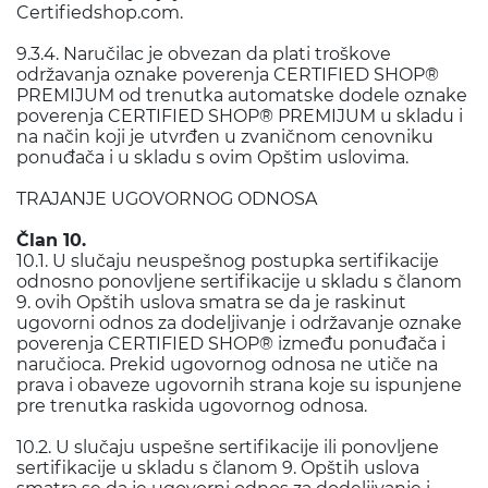
Certifiedshop.com.
9.3.4. Naručilac je obvezan da plati troškove
održavanja oznake poverenja CERTIFIED SHOP®
PREMIJUM od trenutka automatske dodele oznake
poverenja CERTIFIED SHOP® PREMIJUM u skladu i
na način koji je utvrđen u zvaničnom cenovniku
ponuđača i u skladu s ovim Opštim uslovima.
TRAJANJE UGOVORNOG ODNOSA
Član 10.
10.1. U slučaju neuspešnog postupka sertifikacije
odnosno ponovljene sertifikacije u skladu s članom
9. ovih Opštih uslova smatra se da je raskinut
ugovorni odnos za dodeljivanje i održavanje oznake
poverenja CERTIFIED SHOP® između ponuđača i
naručioca. Prekid ugovornog odnosa ne utiče na
prava i obaveze ugovornih strana koje su ispunjene
pre trenutka raskida ugovornog odnosa.
10.2. U slučaju uspešne sertifikacije ili ponovljene
sertifikacije u skladu s članom 9. Opštih uslova