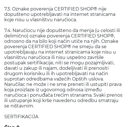
7.3. Oznake poverenja CERTIFIED SHOP® nije
dopušteno upotrebljavati na internet stranicama
koje nisu u vlasništvu naručioca.
7.4. Naručiocu nije dopušteno da menja (u celosti ili
delimično) oznake poverenja CERTIFIED SHOP®,
odnosno da na bilo koji način utiče na njih. Oznake
poverenja CERTIFIED SHOP® ne smeju da se
upotrebljavaju na internet stranicama koje nisu u
vlasništvu naručioca ili nisu uspešno završile
postupak sertifikacije, niti se mogu pozajmljivati,
davati u zakup ili najam, dodeljivati ili prenositi
drugom korisniku ili ih upotrebljavati na način
suprotan odredbama važećih Opštih uslova.
Naručilac ne može i ne sme preneti ili ustupiti prava
koja proizlaze iz ugovornog odnosa između
naručioca i ponuđača trećim stranama. Svaki prenos
ili ustupanje koji krše navedenu odredbu smatraju
se ništavnim.
SERTIFIKACIJA