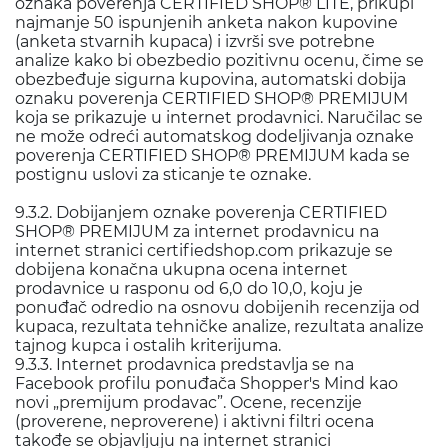
oznaka poverenja CERTIFIED SHOP® LITE, prikupi
najmanje 50 ispunjenih anketa nakon kupovine
(anketa stvarnih kupaca) i izvrši sve potrebne
analize kako bi obezbedio pozitivnu ocenu, čime se
obezbeđuje sigurna kupovina, automatski dobija
oznaku poverenja CERTIFIED SHOP® PREMIJUM
koja se prikazuje u internet prodavnici. Naručilac se
ne može odreći automatskog dodeljivanja oznake
poverenja CERTIFIED SHOP® PREMIJUM kada se
postignu uslovi za sticanje te oznake.
9.3.2. Dobijanjem oznake poverenja CERTIFIED
SHOP® PREMIJUM za internet prodavnicu na
internet stranici certifiedshop.com prikazuje se
dobijena konačna ukupna ocena internet
prodavnice u rasponu od 6,0 do 10,0, koju je
ponuđač odredio na osnovu dobijenih recenzija od
kupaca, rezultata tehničke analize, rezultata analize
tajnog kupca i ostalih kriterijuma.
9.3.3. Internet prodavnica predstavlja se na
Facebook profilu ponuđača Shopper's Mind kao
novi „premijum prodavac”. Ocene, recenzije
(proverene, neproverene) i aktivni filtri ocena
takođe se objavljuju na internet stranici