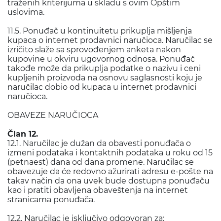
traženih kriterijuma u skladu s ovim Opštim
uslovima.
11.5. Ponuđač u kontinuitetu prikuplja mišljenja
kupaca o internet prodavnici naručioca. Naručilac se
izričito slaže sa sprovođenjem anketa nakon
kupovine u okviru ugovornog odnosa. Ponuđač
takođe može da prikuplja podatke o nazivu i ceni
kupljenih proizvoda na osnovu saglasnosti koju je
naručilac dobio od kupaca u internet prodavnici
naručioca.
OBAVEZE NARUČIOCA
Član 12.
12.1. Naručilac je dužan da obavesti ponuđača o
izmeni podataka i kontaktnih podataka u roku od 15
(petnaest) dana od dana promene. Naručilac se
obavezuje da će redovno ažurirati adresu e-pošte na
takav način da ona uvek bude dostupna ponuđaču
kao i pratiti obavljena obaveštenja na internet
stranicama ponuđača.
12.2. Naručilac je isključivo odgovoran za: