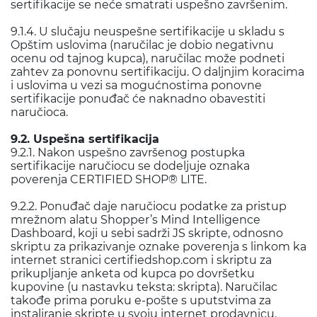
sertifikacije se neće smatrati uspešno završenim.
9.1.4. U slučaju neuspešne sertifikacije u skladu s
Opštim uslovima (naručilac je dobio negativnu
ocenu od tajnog kupca), naručilac može podneti
zahtev za ponovnu sertifikaciju. O daljnjim koracima
i uslovima u vezi sa mogućnostima ponovne
sertifikacije ponuđač će naknadno obavestiti
naručioca.
9.2. Uspešna sertifikacija
9.2.1. Nakon uspešno završenog postupka
sertifikacije naručiocu se dodeljuje oznaka
poverenja CERTIFIED SHOP® LITE.
9.2.2. Ponuđač daje naručiocu podatke za pristup
mrežnom alatu Shopper’s Mind Intelligence
Dashboard, koji u sebi sadrži JS skripte, odnosno
skriptu za prikazivanje oznake poverenja s linkom ka
internet stranici certifiedshop.com i skriptu za
prikupljanje anketa od kupca po dovršetku
kupovine (u nastavku teksta: skripta). Naručilac
takođe prima poruku e-pošte s uputstvima za
instaliranje skripte u svoju internet prodavnicu.