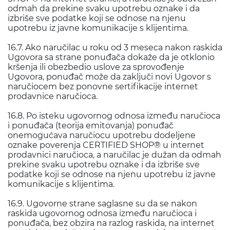
odmah da prekine svaku upotrebu oznake i da
izbriše sve podatke koji se odnose na njenu
upotrebu iz javne komunikacije s klijentima.
16.7. Ako naručilac u roku od 3 meseca nakon raskida
Ugovora sa strane ponuđača dokaže da je otklonio
kršenja ili obezbedio uslove za sprovođenje
Ugovora, ponuđač može da zaključi novi Ugovor s
naručiocem bez ponovne sertifikacije internet
prodavnice naručioca.
16.8. Po isteku ugovornog odnosa između naručioca
i ponuđača (teorija emitovanja) ponuđač
onemogućava naručiocu upotrebu dodeljene
oznake poverenja CERTIFIED SHOP® u internet
prodavnici naručioca, a naručilac je dužan da odmah
prekine svaku upotrebu oznake i da izbriše sve
podatke koji se odnose na njenu upotrebu iz javne
komunikacije s klijentima.
16.9. Ugovorne strane saglasne su da se nakon
raskida ugovornog odnosa između naručioca i
ponuđača, bez obzira na razlog raskida, na internet