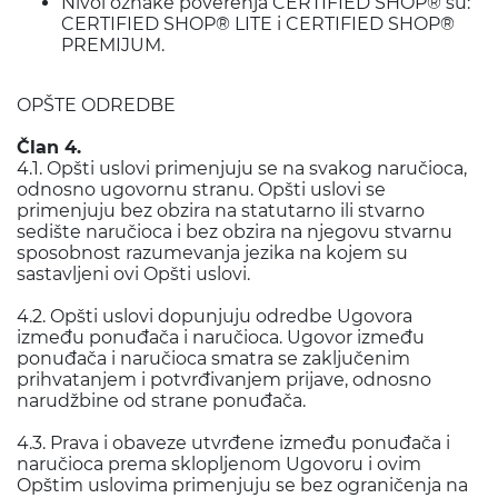
Nivoi oznake poverenja CERTIFIED SHOP® su:
CERTIFIED SHOP® LITE i CERTIFIED SHOP®
PREMIJUM.
OPŠTE ODREDBE
Član 4.
4.1. Opšti uslovi primenjuju se na svakog naručioca,
odnosno ugovornu stranu. Opšti uslovi se
primenjuju bez obzira na statutarno ili stvarno
sedište naručioca i bez obzira na njegovu stvarnu
sposobnost razumevanja jezika na kojem su
sastavljeni ovi Opšti uslovi.
4.2. Opšti uslovi dopunjuju odredbe Ugovora
između ponuđača i naručioca. Ugovor između
ponuđača i naručioca smatra se zaključenim
prihvatanjem i potvrđivanjem prijave, odnosno
narudžbine od strane ponuđača.
4.3. Prava i obaveze utvrđene između ponuđača i
naručioca prema sklopljenom Ugovoru i ovim
Opštim uslovima primenjuju se bez ograničenja na