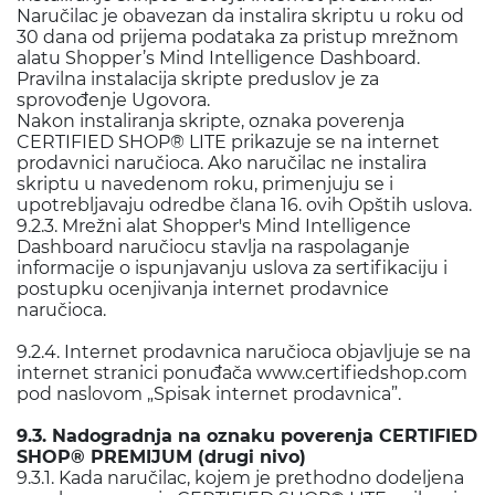
Naručilac je obavezan da instalira skriptu u roku od
30 dana od prijema podataka za pristup mrežnom
alatu Shopper’s Mind Intelligence Dashboard.
Pravilna instalacija skripte preduslov je za
sprovođenje Ugovora.
Nakon instaliranja skripte, oznaka poverenja
CERTIFIED SHOP® LITE prikazuje se na internet
prodavnici naručioca. Ako naručilac ne instalira
skriptu u navedenom roku, primenjuju se i
upotrebljavaju odredbe člana 16. ovih Opštih uslova.
9.2.3. Mrežni alat Shopper's Mind Intelligence
Dashboard naručiocu stavlja na raspolaganje
informacije o ispunjavanju uslova za sertifikaciju i
postupku ocenjivanja internet prodavnice
naručioca.
9.2.4. Internet prodavnica naručioca objavljuje se na
internet stranici ponuđača www.certifiedshop.com
pod naslovom „Spisak internet prodavnica”.
9.3. Nadogradnja na oznaku poverenja CERTIFIED
SHOP® PREMIJUM (drugi nivo)
9.3.1. Kada naručilac, kojem je prethodno dodeljena