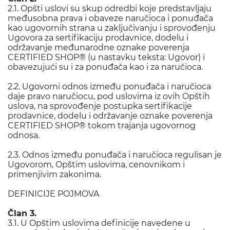
2.1. Opšti uslovi su skup odredbi koje predstavljaju
međusobna prava i obaveze naručioca i ponuđača
kao ugovornih strana u zaključivanju i sprovođenju
Ugovora za sertifikaciju prodavnice, dodelu i
održavanje međunarodne oznake poverenja
CERTIFIED SHOP® (u nastavku teksta: Ugovor) i
obavezujući su i za ponuđača kao i za naručioca.
2.2. Ugovorni odnos između ponuđača i naručioca
daje pravo naručiocu, pod uslovima iz ovih Opštih
uslova, na sprovođenje postupka sertifikacije
prodavnice, dodelu i održavanje oznake poverenja
CERTIFIED SHOP® tokom trajanja ugovornog
odnosa.
2.3. Odnos između ponuđača i naručioca regulisan je
Ugovorom, Opštim uslovima, cenovnikom i
primenjivim zakonima.
DEFINICIJE POJMOVA
Član 3.
3.1. U Opštim uslovima definicije navedene u