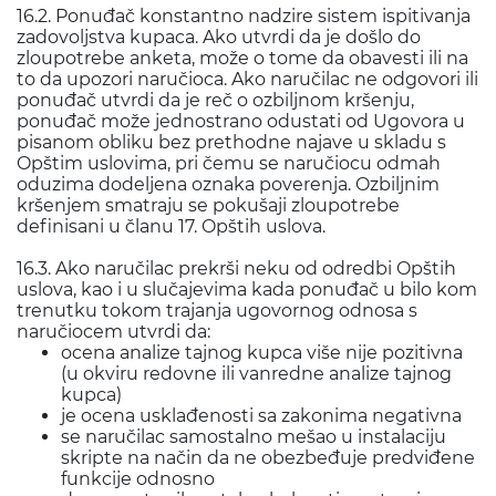
16.2. Ponuđač konstantno nadzire sistem ispitivanja
zadovoljstva kupaca. Ako utvrdi da je došlo do
zloupotrebe anketa, može o tome da obavesti ili na
to da upozori naručioca. Ako naručilac ne odgovori ili
ponuđač utvrdi da je reč o ozbiljnom kršenju,
ponuđač može jednostrano odustati od Ugovora u
pisanom obliku bez prethodne najave u skladu s
Opštim uslovima, pri čemu se naručiocu odmah
oduzima dodeljena oznaka poverenja. Ozbiljnim
kršenjem smatraju se pokušaji zloupotrebe
definisani u članu 17. Opštih uslova.
16.3. Ako naručilac prekrši neku od odredbi Opštih
uslova, kao i u slučajevima kada ponuđač u bilo kom
trenutku tokom trajanja ugovornog odnosa s
naručiocem utvrdi da:
ocena analize tajnog kupca više nije pozitivna
(u okviru redovne ili vanredne analize tajnog
kupca)
je ocena usklađenosti sa zakonima negativna
se naručilac samostalno mešao u instalaciju
skripte na način da ne obezbeđuje predviđene
funkcije odnosno