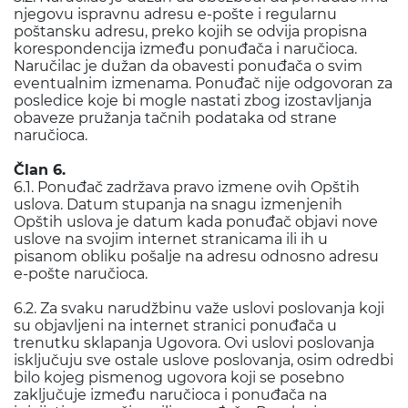
njegovu ispravnu adresu e-pošte i regularnu
poštansku adresu, preko kojih se odvija propisna
korespondencija između ponuđača i naručioca.
Naručilac je dužan da obavesti ponuđača o svim
eventualnim izmenama. Ponuđač nije odgovoran za
posledice koje bi mogle nastati zbog izostavljanja
obaveze pružanja tačnih podataka od strane
naručioca.
Član 6.
6.1. Ponuđač zadržava pravo izmene ovih Opštih
uslova. Datum stupanja na snagu izmenjenih
Opštih uslova je datum kada ponuđač objavi nove
uslove na svojim internet stranicama ili ih u
pisanom obliku pošalje na adresu odnosno adresu
e-pošte naručioca.
6.2. Za svaku narudžbinu važe uslovi poslovanja koji
su objavljeni na internet stranici ponuđača u
trenutku sklapanja Ugovora. Ovi uslovi poslovanja
isključuju sve ostale uslove poslovanja, osim odredbi
bilo kojeg pismenog ugovora koji se posebno
zaključuje između naručioca i ponuđača na