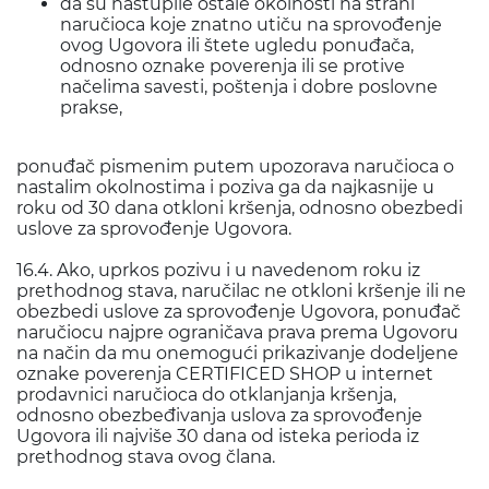
da su nastupile ostale okolnosti na strani
naručioca koje znatno utiču na sprovođenje
ovog Ugovora ili štete ugledu ponuđača,
odnosno oznake poverenja ili se protive
načelima savesti, poštenja i dobre poslovne
prakse,
ponuđač pismenim putem upozorava naručioca o
nastalim okolnostima i poziva ga da najkasnije u
roku od 30 dana otkloni kršenja, odnosno obezbedi
uslove za sprovođenje Ugovora.
16.4. Ako, uprkos pozivu i u navedenom roku iz
prethodnog stava, naručilac ne otkloni kršenje ili ne
obezbedi uslove za sprovođenje Ugovora, ponuđač
naručiocu najpre ograničava prava prema Ugovoru
na način da mu onemogući prikazivanje dodeljene
oznake poverenja CERTIFICED SHOP u internet
prodavnici naručioca do otklanjanja kršenja,
odnosno obezbeđivanja uslova za sprovođenje
Ugovora ili najviše 30 dana od isteka perioda iz
prethodnog stava ovog člana.