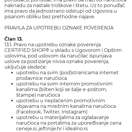
naknadu za nastale troškove i štetu. Uz to ponuđač
ima pravo da jednostrano odstupi od Ugovora u
pisanom obliku bez prethodne najave.
PRAVILA ZA UPOTREBU OZNAKE POVERENJA
Član 13.
13.1. Pravo na upotrebu oznake poverenja
CERTIFIED SHOP® u skladu s Ugovorom i Opštim
uslovima, pod uslovom da naručilac ispunjava
uslove za postizanje nivoa oznake poverenja,
uključuje sledeće:
upotrebu na svim (pod)stranicama internet
prodavnice naručioca
upotrebu na svim internim promotivnim
kanalima (bilten koji se šalje e-poštom,
štampe) naručioca
upotrebu u neplaćenim promotivnim
objavama na mrežnim kanalima naručioca
(Facebook, Twitter, Instagram)
upotrebu u materijalima za oglašavanje
naručioca na portalima za upoređivanje cena
ceneje.si, jeftinije.hr i idealno.rs