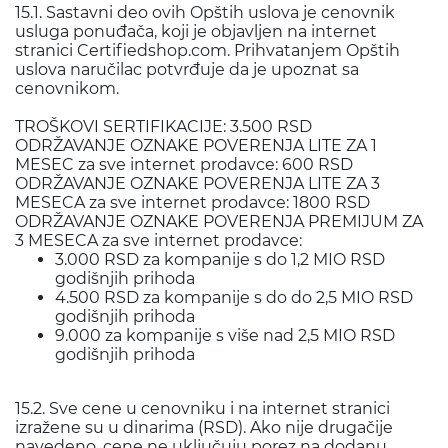
15.1. Sastavni deo ovih Opštih uslova je cenovnik
usluga ponuđača, koji je objavljen na internet
stranici Certifiedshop.com. Prihvatanjem Opštih
uslova naručilac potvrđuje da je upoznat sa
cenovnikom.
TROŠKOVI SERTIFIKACIJE: 3.500 RSD
ODRŽAVANJE OZNAKE POVERENJA LITE ZA 1
MESEC za sve internet prodavce: 600 RSD
ODRŽAVANJE OZNAKE POVERENJA LITE ZA 3
MESECA za sve internet prodavce: 1800 RSD
ODRŽAVANJE OZNAKE POVERENJA PREMIJUM ZA
3 MESECA za sve internet prodavce:
3.000 RSD za kompanije s do 1,2 MIO RSD
godišnjih prihoda
4.500 RSD za kompanije s do do 2,5 MIO RSD
godišnjih prihoda
9.000 za kompanije s više nad 2,5 MIO RSD
godišnjih prihoda
15.2. Sve cene u cenovniku i na internet stranici
izražene su u dinarima (RSD). Ako nije drugačije
navedeno, cene ne uključuju porez na dodanu