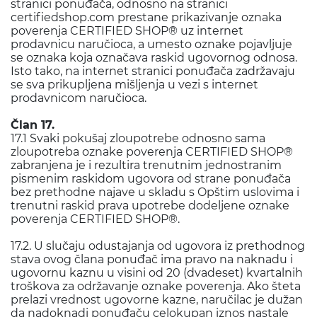
stranici ponuđača, odnosno na stranici
certifiedshop.com prestane prikazivanje oznaka
poverenja CERTIFIED SHOP® uz internet
prodavnicu naručioca, a umesto oznake pojavljuje
se oznaka koja označava raskid ugovornog odnosa.
Isto tako, na internet stranici ponuđača zadržavaju
se sva prikupljena mišljenja u vezi s internet
prodavnicom naručioca.
Član 17.
17.1 Svaki pokušaj zloupotrebe odnosno sama
zloupotreba oznake poverenja CERTIFIED SHOP®
zabranjena je i rezultira trenutnim jednostranim
pismenim raskidom ugovora od strane ponuđača
bez prethodne najave u skladu s Opštim uslovima i
trenutni raskid prava upotrebe dodeljene oznake
poverenja CERTIFIED SHOP®.
17.2. U slučaju odustajanja od ugovora iz prethodnog
stava ovog člana ponuđač ima pravo na naknadu i
ugovornu kaznu u visini od 20 (dvadeset) kvartalnih
troškova za održavanje oznake poverenja. Ako šteta
prelazi vrednost ugovorne kazne, naručilac je dužan
da nadoknadi ponuđaču celokupan iznos nastale