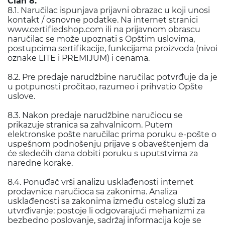
Član 8.
8.1. Naručilac ispunjava prijavni obrazac u koji unosi
kontakt / osnovne podatke. Na internet stranici
www.certifiedshop.com ili na prijavnom obrascu
naručilac se može upoznati s Opštim uslovima,
postupcima sertifikacije, funkcijama proizvoda (nivoi
oznake LITE i PREMIJUM) i cenama.
8.2. Pre predaje narudžbine naručilac potvrđuje da je
u potpunosti pročitao, razumeo i prihvatio Opšte
uslove.
8.3. Nakon predaje narudžbine naručiocu se
prikazuje stranica sa zahvalnicom. Putem
elektronske pošte naručilac prima poruku e-pošte o
uspešnom podnošenju prijave s obaveštenjem da
će sledećih dana dobiti poruku s uputstvima za
naredne korake.
8.4. Ponuđač vrši analizu usklađenosti internet
prodavnice naručioca sa zakonima. Analiza
usklađenosti sa zakonima između ostalog služi za
utvrđivanje: postoje li odgovarajući mehanizmi za
bezbedno poslovanje, sadržaj informacija koje se