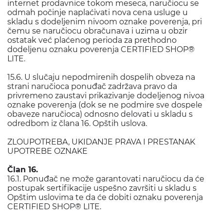
internet prodavnice tokom meseca, naručiocu se
odmah počinje naplaćivati nova cena usluge u
skladu s dodeljenim nivoom oznake poverenja, pri
čemu se naručiocu obračunava i uzima u obzir
ostatak već plaćenog perioda za prethodno
dodeljenu oznaku poverenja CERTIFIED SHOP®
LITE.
15.6. U slučaju nepodmirenih dospelih obveza na
strani naručioca ponuđač zadržava pravo da
privremeno zaustavi prikazivanje dodeljenog nivoa
oznake poverenja (dok se ne podmire sve dospele
obaveze naručioca) odnosno delovati u skladu s
odredbom iz člana 16. Opštih uslova.
ZLOUPOTREBA, UKIDANJE PRAVA I PRESTANAK
UPOTREBE OZNAKE
Član 16.
16.1. Ponuđač ne može garantovati naručiocu da će
postupak sertifikacije uspešno završiti u skladu s
Opštim uslovima te da će dobiti oznaku poverenja
CERTIFIED SHOP® LITE.