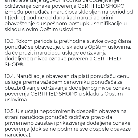
smatra se da je ugovorni odnos za dodeljivanje i
održavanje oznake poverenja CERTIFIED SHOP®
između ponuđača i naručioca sklopljen na period od
1 (jedne) godine od dana kad naručilac primi
obaveštenje o uspešnom postupku sertifikacije u
skladu s ovim Opštim uslovima.
10.3. Tokom perioda iz prethodne stavke ovog člana
ponuđač se obavezuje, u skladu s Opštim uslovima,
da će pružiti naručiocu usluge održavanja
dodeljenog nivoa oznake poverenja CERTIFIED
SHOP®.
10.4. Naručilac je obavezan da plati ponuđaču cenu
usluge prema važećem cenovniku ponuđača za
obezbrđivanje održavanja dodeljenog nivoa oznake
poverenja CERTIFIED SHOP® u skladu s Opštim
uslovima.
10.5. U slučaju nepodmirenih dospelih obaveza na
strani naručioca ponuđač zadržava pravo da
privremeno zaustavi prikazivanje dodeljene oznake
poverenja (dok se ne podmire sve dospele obaveze
naručioca).