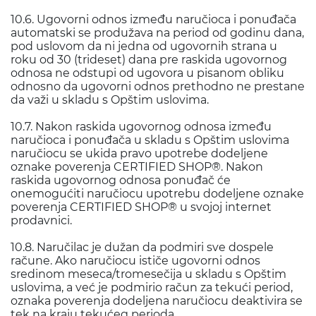
10.6. Ugovorni odnos između naručioca i ponuđača
automatski se produžava na period od godinu dana,
pod uslovom da ni jedna od ugovornih strana u
roku od 30 (trideset) dana pre raskida ugovornog
odnosa ne odstupi od ugovora u pisanom obliku
odnosno da ugovorni odnos prethodno ne prestane
da važi u skladu s Opštim uslovima.
10.7. Nakon raskida ugovornog odnosa između
naručioca i ponuđača u skladu s Opštim uslovima
naručiocu se ukida pravo upotrebe dodeljene
oznake poverenja CERTIFIED SHOP®. Nakon
raskida ugovornog odnosa ponuđač će
onemogućiti naručiocu upotrebu dodeljene oznake
poverenja CERTIFIED SHOP® u svojoj internet
prodavnici.
10.8. Naručilac je dužan da podmiri sve dospele
račune. Ako naručiocu ističe ugovorni odnos
sredinom meseca/tromesečija u skladu s Opštim
uslovima, a već je podmirio račun za tekući period,
oznaka poverenja dodeljena naručiocu deaktivira se
tek na kraju tekućeg perioda.