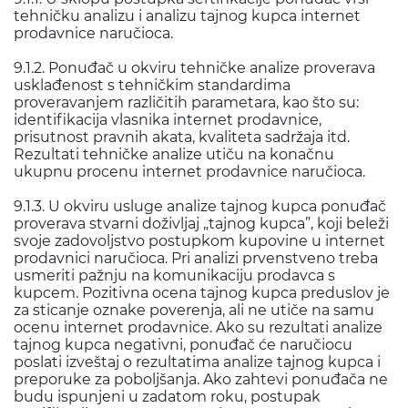
tehničku analizu i analizu tajnog kupca internet
prodavnice naručioca.
9.1.2. Ponuđač u okviru tehničke analize proverava
usklađenost s tehničkim standardima
proveravanjem različitih parametara, kao što su:
identifikacija vlasnika internet prodavnice,
prisutnost pravnih akata, kvaliteta sadržaja itd.
Rezultati tehničke analize utiču na konačnu
ukupnu procenu internet prodavnice naručioca.
9.1.3. U okviru usluge analize tajnog kupca ponuđač
proverava stvarni doživljaj „tajnog kupca”, koji beleži
svoje zadovoljstvo postupkom kupovine u internet
prodavnici naručioca. Pri analizi prvenstveno treba
usmeriti pažnju na komunikaciju prodavca s
kupcem. Pozitivna ocena tajnog kupca preduslov je
za sticanje oznake poverenja, ali ne utiče na samu
ocenu internet prodavnice. Ako su rezultati analize
tajnog kupca negativni, ponuđač će naručiocu
poslati izveštaj o rezultatima analize tajnog kupca i
preporuke za poboljšanja. Ako zahtevi ponuđača ne
budu ispunjeni u zadatom roku, postupak