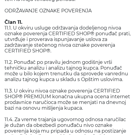
ODRŽAVANJE OZNAKE POVERENJA
Član 11.
11.1. U okviru usluge održavanja dodeljenog nivoa
oznake poverenja CERTIFIED SHOP® ponuđač prati,
utvrđuje i proverava ispunjavanje uslova za
zadržavanje stečenog nivoa oznake poverenja
CERTIFIED SHOP®.
11.2. Ponuđač po pravilu jednom godišnje vrši
tehničku analizu i analizu tajnog kupca. Ponuđač
može u bilo kojem trenutku da sprovede vanrednu
analizu tajnog kupca u skladu s Opštim uslovima.
11.3. U okviru nivoa oznake poverenja CERTIFIED
SHOP® PREMIJUM konačna ukupna ocena internet
prodavnice naručioca može se menjati na dnevnoj
bazi na osnovu mišljenja kupaca.
11.4. Za vreme trajanja ugovornog odnosa naručilac
je dužan da obezbedi ponuđaču nivo oznake
poverenja koja mu pripada u odnosu na postizanje