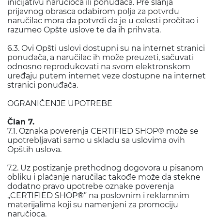
inicijativu naručioca ili ponuđača. Pre slanja
prijavnog obrasca odabirom polja za potvrdu
naručilac mora da potvrdi da je u celosti pročitao i
razumeo Opšte uslove te da ih prihvata.
6.3. Ovi Opšti uslovi dostupni su na internet stranici
ponuđača, a naručilac ih može preuzeti, sačuvati
odnosno reprodukovati na svom elektronskom
uređaju putem internet veze dostupne na internet
stranici ponuđača.
OGRANIČENJE UPOTREBE
Član 7.
7.1. Oznaka poverenja CERTIFIED SHOP® može se
upotrebljavati samo u skladu sa uslovima ovih
Opštih uslova.
7.2. Uz postizanje prethodnog dogovora u pisanom
obliku i plaćanje naručilac takođe može da stekne
dodatno pravo upotrebe oznake poverenja
„CERTIFIED SHOP®” na poslovnim i reklamnim
materijalima koji su namenjeni za promociju
naručioca.