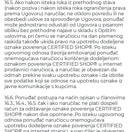
16.5. Ako nakon isteka roka iz prethodnog stava
(nakon poziva i nakon isteka roka ograničenja prava
prema Ugovoru) naručilac ne otkloni povredu ili ne
obezbedi uslove za sprovođenje Ugovora, ponuđač
može jednostrano odustati od Ugovora u pisanom
obliku bez prethodne najave u skladu s Opštim
uslovima, pri čemu se naručiocu na dan pismenog
raskida takođe ukida pravo na upotrebu dodeljene
oznake poverenja CERTIFIED SHOP®. Po isteku
ugovornog odnosa (teorija emitovanja) ponuđač
onemogućava naručiocu korišćenje dodeljenom
oznakom poverenja CERTIFIED SHOP® u internet
prodavnici naručioca, a naručilac je obavezan da
odmah prekine svaku upotrebu oznake i da izbriše
sve podatke koji se odnose na upotrebu oznake iz
javne komunikacije s kupcima.
16.6. Ponuđač postupa na način opisan u članovima
16.3., 16.4., 16.5. čak i ako naručilac ne plati dospeli
račun za održavanje oznake poverenja CERTIFIED
SHOP® nakon dve opomene. Po isteku ugovornog
odnosa ponuđač naručiocu onemogućava
upotrebu dodeljene oznake poverenja CERTIFIED
SHOP® na internet stranici, a naručilac je obavezan