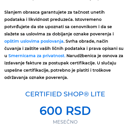
Slanjem obrasca garantujete za tačnost unetih
podataka i likvidnost preduzeća. Istovremeno
potvrđujete da ste upoznati sa cenovnikom i da se
slažete sa uslovima za dobijanje oznake poverenja i
opštim uslovima poslovanja
. Svrha obrade, način
čuvanja i zaštite vaših ličnih podataka i prava opisani su
u
Smernicama za privatnost.
Narudžbenica je osnova za
izdavanje fakture za postupak certifikacije. U slučaju
uspešne certifikacije, potrebno je platiti i troškove
održavanja oznake poverenja.
CERTIFIED SHOP® LITE
600 RSD
MESEČNO