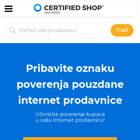
Traži
Pribavite oznaku
poverenja
pouzdane
internet prodavnice
Učvrstite poverenje kupaca
u vašu internet prodavnicu!