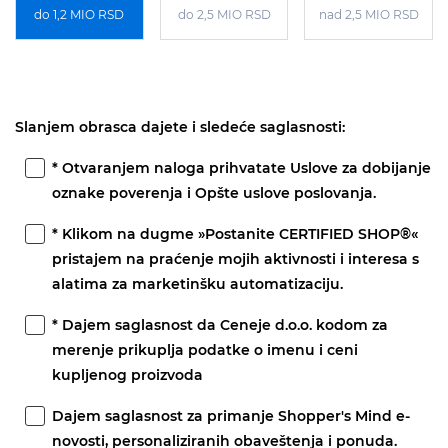
do 1,2 MIO RSD
do 2,5 MIO RSD
nad 2,5 MIO RSD
Slanjem obrasca dajete i sledeće saglasnosti:
* Otvaranjem naloga prihvatate Uslove za dobijanje
oznake poverenja i Opšte uslove poslovanja.
* Klikom na dugme »Postanite CERTIFIED SHOP®«
pristajem na praćenje mojih aktivnosti i interesa s
alatima za marketinšku automatizaciju.
* Dajem saglasnost da Ceneje d.o.o. kodom za
merenje prikuplja podatke o imenu i ceni
kupljenog proizvoda
Dajem saglasnost za primanje Shopper's Mind e-
novosti, personaliziranih obaveštenja i ponuda.