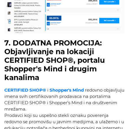
7. DODATNA PROMOCIJA:
Objavljivanje na lokaciji
CERTIFIED SHOP®, portalu
Shopper's Mind i drugim
kanalima
CERTIFIED SHOP®
i
Shopper's Mind
redovno objavljuju
imena svih certifikovanih prodavaca na portalima
CERTIFIED SHOP® i Shopper's Mind i na društvenim
mrežama.
Prodavci koji su uspešno stekli oznaku poverenja
redovno se promovišu u javnim medijima, a ulažemo i u
edukaciju potrošača o bezbednoj kupovini na internetu