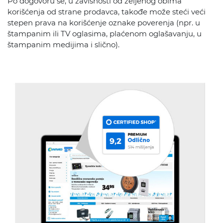
Po dogovoru se, u zavisnosti od željenog obima
korišćenja od strane prodavca, takođe može steći veći
stepen prava na korišćenje oznake poverenja (npr. u
štampanim ili TV oglasima, plaćenom oglašavanju, u
štampanim medijima i slično).