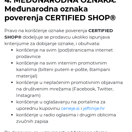
4. MEĐUNARODNA OZNAKA:
Međunarodna oznaka
poverenja CERTIFIED SHOP®
Pravo na korišćenje oznake poverenja
CERTIFIED
SHOP®
dodeljuje se prodavcu ukoliko ispunjava
kriterijume za dobijanje oznake, i obuhvata:
korišćenje na svim (pod)stranicama internet
prodavnice
korišćenje na svim internim promotivnim
kanalima (bilteni putem e-pošte, štampani
materijal)
korišćenje u neplaćenim promotivnim objavama
na društvenim mrežama (Facebook, Twitter,
Instagram)
korišćenje u oglašavanju na portalima za
uporednu kupovinu
ceneje.si
i
jeftinije.hr
korišćenje u radio oglasima i drugim oblicima
zvučnih zapisa