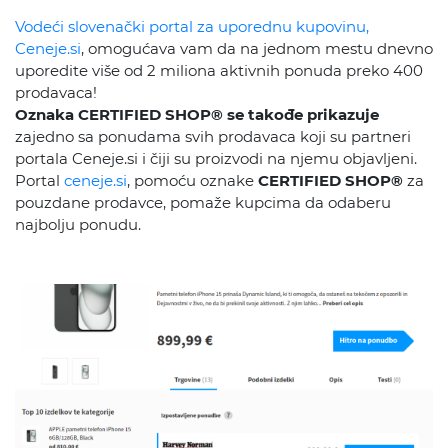
Vodeći slovenački portal za uporednu kupovinu,
Ceneje.si
, omogućava vam da na jednom mestu dnevno
uporedite više od 2 miliona aktivnih ponuda preko 400
prodavaca!
Oznaka CERTIFIED SHOP® se takođe prikazuje
zajedno sa ponudama svih prodavaca koji su partneri
portala Ceneje.si i čiji su proizvodi na njemu objavljeni.
Portal
ceneje.si
, pomoću oznake
CERTIFIED SHOP®
za
pouzdane prodavce, pomaže kupcima da odaberu
najbolju ponudu.