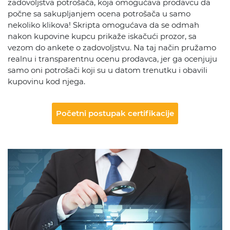
zadovoljstva potrošača, koja omogućava prodavcu da
počne sa sakupljanjem ocena potrošača u samo
nekoliko klikova! Skripta omogućava da se odmah
nakon kupovine kupcu prikaže iskačući prozor, sa
vezom do ankete o zadovoljstvu. Na taj način pružamo
realnu i transparentnu ocenu prodavca, jer ga ocenjuju
samo oni potrošači koji su u datom trenutku i obavili
kupovinu kod njega.
Početni postupak certifikacije