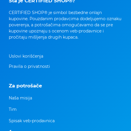
Šta je CERTIFIED SHOP®?
CERTIFIED SHOP® je simbol bezbedne onlajn
kupovine. Pouzdanim prodavcima dodeljujemo oznaku
poverenja, a potrošačima omogućavamo da se pre
kupovine upoznaju s ocenom veb-prodavnice i
pročitaju mišljenja drugih kupaca.
Uslovi korišćenja
Pravila o privatnosti
Za potrošače
Naša misija
Tim
Spisak veb-prodavnica