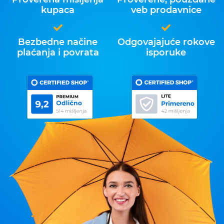
kupaca
veb prodavnice
Bezbedne načine
Odgovajajuće rokove
plaćanja i povrata
isporuke