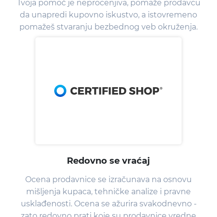
Tvoja pomoć je neprocenjiva, pomaže prodavcu
da unapredi kupovno iskustvo, a istovremeno
pomažeš stvaranju bezbednog veb okruženja.
Redovno se vraćaj
Ocena prodavnice se izračunava na osnovu
mišljenja kupaca, tehničke analize i pravne
usklađenosti. Ocena se ažurira svakodnevno -
zato redovno prati koje su prodavnice vredne