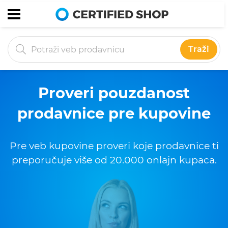
Traži
Proveri pouzdanost
prodavnice pre kupovine
Pre veb kupovine proveri koje prodavnice ti
preporučuje više od 20.000 onlajn kupaca.