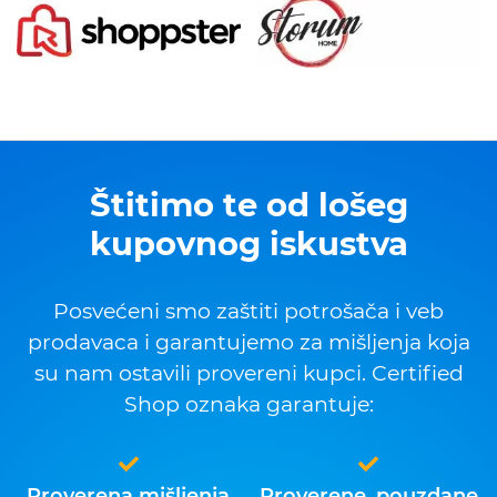
Štitimo te od lošeg
kupovnog iskustva
Posvećeni smo zaštiti potrošača i veb
prodavaca i garantujemo za mišljenja koja
su nam ostavili provereni kupci. Certified
Shop oznaka garantuje:
Proverena mišljenja
Proverene, pouzdane