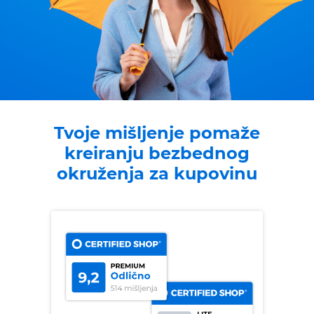
Tvoje mišljenje pomaže
kreiranju bezbednog
okruženja za kupovinu