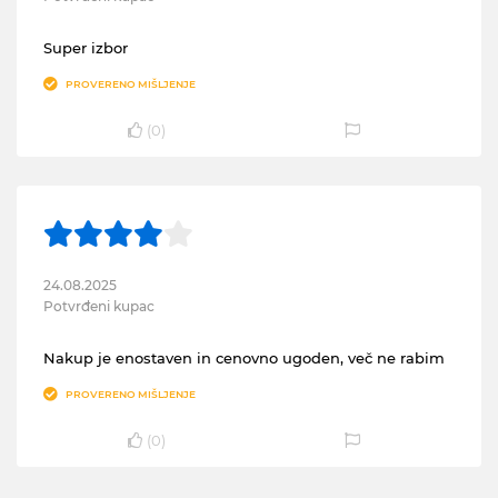
Super izbor
PROVERENO MIŠLJENJE
(
0
)
24.08.2025
Potvrđeni kupac
Nakup je enostaven in cenovno ugoden, več ne rabim
PROVERENO MIŠLJENJE
(
0
)