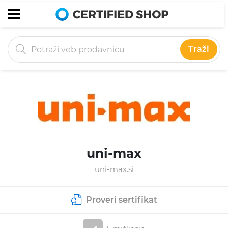
Traži
uni-max
uni-max.si
Proveri sertifikat