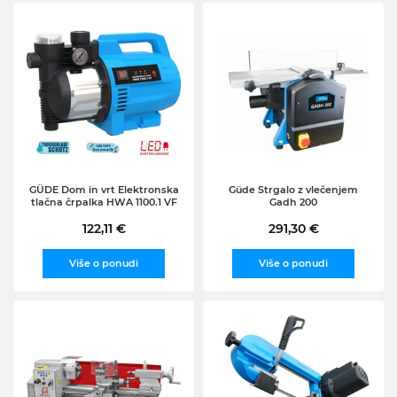
GÜDE Dom in vrt Elektronska
Güde Strgalo z vlečenjem
tlačna črpalka HWA 1100.1 VF
Gadh 200
122,11 €
291,30 €
Više o ponudi
Više o ponudi