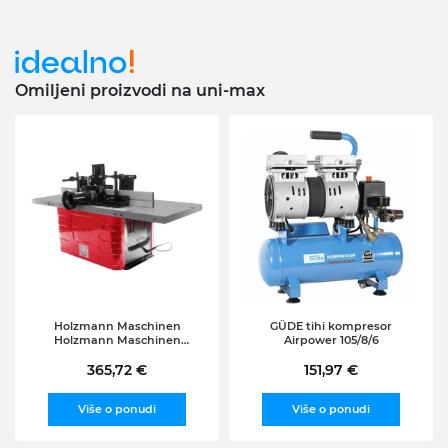
Omiljeni proizvodi na uni-max
Holzmann Maschinen
GÜDE tihi kompresor
Holzmann Maschinen
Airpower 105/8/6
TFM610V_230V namizni
rezkalnik 230 V, (21506398)
365,72 €
151,97 €
Više o ponudi
Više o ponudi