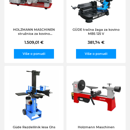
HOLZMANN MASCHINEN
GÜDE tračna žaga za kovino
stružnica za kovino
MBS 125 V
ED300ECO_230V, 400/560W
1.509,01 €
381,74 €
Više o ponudi
Više o ponudi
Güde Razdelilnik lesa Ghs
Holzmann Maschinen