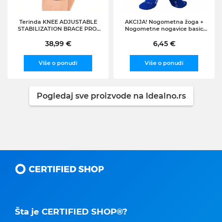
Terinda KNEE ADJUSTABLE
AKCIJA! Nogometna žoga +
STABILIZATION BRACE PRO,
Nogometne nogavice basic
ščitnik za kolena, črna 1126
GRATIS
38,99 €
6,45 €
Više o ponudi
Više o ponudi
Pogledaj sve proizvode na Idealno.rs
Šta je CERTIFIED SHOP®?