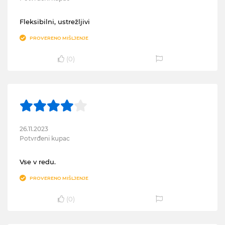
Fleksibilni, ustrežljivi
PROVERENO MIŠLJENJE
(
0
)
26.11.2023
Potvrđeni kupac
Vse v redu.
PROVERENO MIŠLJENJE
(
0
)