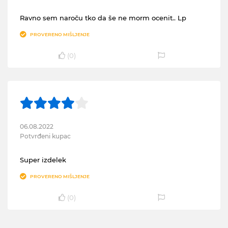
Ravno sem naroču tko da še ne morm ocenit.. Lp
PROVERENO MIŠLJENJE
(
0
)
06.08.2022
Potvrđeni kupac
Super izdelek
PROVERENO MIŠLJENJE
(
0
)