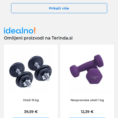
Prikaži više
Omiljeni proizvodi na Terinda.si
Uteži 15 kg
Neoprenske uteži 1 kg
39,59 €
12,39 €