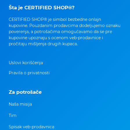
Šta je CERTIFIED SHOP®?
CERTIFIED SHOP® je simbol bezbedne onlajn
kupovine. Pouzdanim prodavcima dodeljujemo oznaku
poverenja, a potrošačima omogućavamo da se pre
kupovine upoznaju s ocenom veb-prodavnice i
pročitaju mišljenja drugih kupaca.
Uslovi korišćenja
Pravila o privatnosti
Za potrošače
Naša misija
Tim
Spisak veb-prodavnica