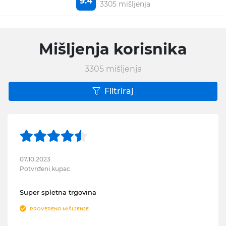
9.4
3305 mišljenja
Mišljenja korisnika
3305
mišljenja
Filtriraj
07.10.2023
Potvrđeni kupac
Super spletna trgovina
PROVERENO MIŠLJENJE