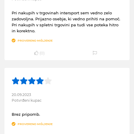
Pri nakupih v trgovinah intersport sem vedno zelo
zadovoljna. Prijazno osebje, ki vedno prihiti na pomoč.
Pri nakupih v spletni trgovini pa tudi vse poteka hitro
in korektno.
PROVERENO MIŠLJENJE
(
0
)
20.09.2023
Potvrđeni kupac
Brez pripomb.
PROVERENO MIŠLJENJE