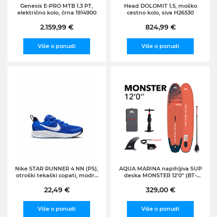
Genesis E-PRO MTB 1.3 PT,
Head DOLOMIT 1.5, moško
električno kolo, črna 1914900
cestno kolo, siva H26530
2.159,99 €
824,99 €
Više o ponudi
Više o ponudi
Nike STAR RUNNER 4 NN (PS),
AQUA MARINA napihljiva SUP
otroški tekaški copati, modra
deska MONSTER 12’0” (BT-
DX7614
23MOP)
22,49 €
329,00 €
Više o ponudi
Više o ponudi