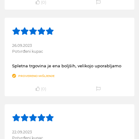
(
0
)
26.09.2023
Potvrđeni kupac
Spletna trgovina je ena boljših, velikojo uporabljamo
PROVERENO MIŠLJENJE
(
0
)
22.09.2023
Potvrđeni kupac