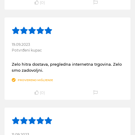
(
0
)
19.09.2023
Potvrđeni kupac
Zelo hitra dostava, pregledna internetna trgovina. Zelo
smo zadovoljni.
PROVERENO MIŠLJENJE
(
0
)
11.09.2023