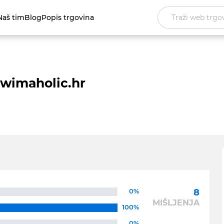
Naš tim
Blog
Popis trgovina
wimaholic.hr
0%
8
MIŠLJENJA
100%
0%