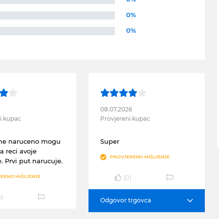
0%
0%
6
08.07.2026
i kupac
Provjereni kupac
gne naruceno mogu
Super
 reci avoje
PROVJERENO MIŠLJENJE
. Prvi put narucuje.
(
0
)
RENO MIŠLJENJE
0
)
Odgovor trgovca