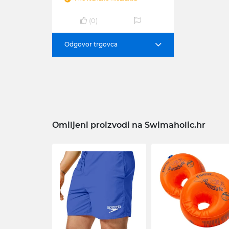
(
0
)
Odgovor trgovca
Omiljeni proizvodi na Swimaholic.hr