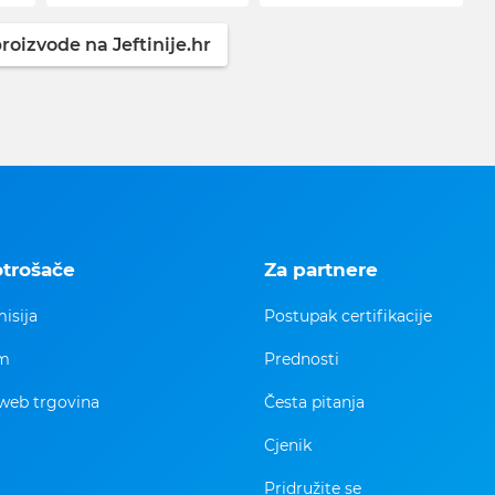
roizvode na Jeftinije.hr
otrošače
Za partnere
isija
Postupak certifikacije
im
Prednosti
web trgovina
Česta pitanja
Cjenik
Pridružite se