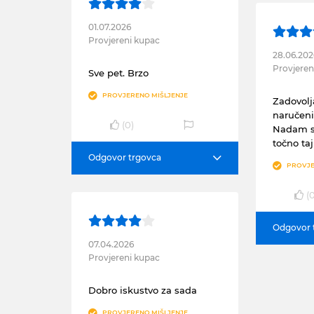
01.07.2026
Provjereni kupac
28.06.202
Provjeren
Sve pet. Brzo
PROVJERENO MIŠLJENJE
Zadovol
naručen
(
0
)
Nadam s
točno ta
Odgovor trgovca
PROVJE
(
Odgovor 
07.04.2026
Provjereni kupac
Dobro iskustvo za sada
PROVJERENO MIŠLJENJE