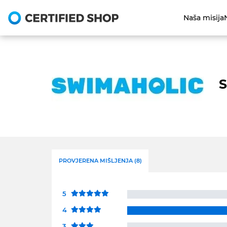
Naša misija
S
PROVJERENA MIŠLJENJA (8)
5
4
3