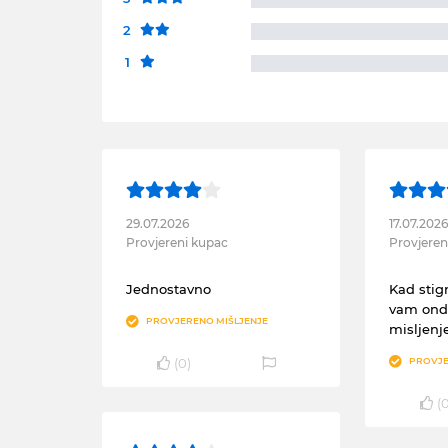
2
1
29.07.2026
17.07.202
Provjereni kupac
Provjeren
Jednostavno
Kad sti
vam onda
PROVJERENO MIŠLJENJE
misljenje
(
0
)
PROVJE
(