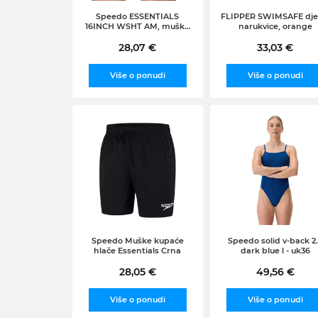
Speedo ESSENTIALS
FLIPPER SWIMSAFE dje
16INCH WSHT AM, muške
narukvice, orange
kupaće, plava 8124331
28,07 €
33,03 €
Više o ponudi
Više o ponudi
Speedo Muške kupaće
Speedo solid v-back 2
hlače Essentials Crna
dark blue l - uk36
28,05 €
49,56 €
Više o ponudi
Više o ponudi