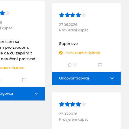
6
27.06.2026
i kupac
Provjereni kupac
jan sam sa
Super sve
im proizvodom.
e da ću zaprimit
PROVJERENO MIŠLJENJE
j naručeni proizvod.
(
0
)
RENO MIŠLJENJE
Odgovor trgovca
0
)
trgovca
27.03.2026
Provjereni kupac