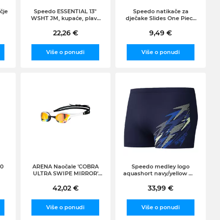
čje
Speedo ESSENTIAL 13"
Speedo natikače za
WSHT JM, kupaće, plava
dječake Slides One Piece
812412
JU 68-122310002, 31, tamno
22,26 €
9,49 €
plave
Više o ponudi
Više o ponudi
.0
ARENA Naočale 'COBRA
Speedo medley logo
ULTRA SWIPE MIRROR'
aquashort navy/yellow m -
crna / bijela
uk34
42,02 €
33,99 €
Više o ponudi
Više o ponudi