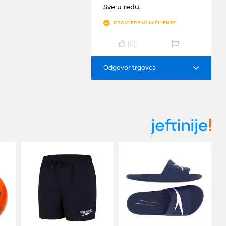
Sve u redu.
PROVJERENO MIŠLJENJE
(
0
)
Odgovor trgovca