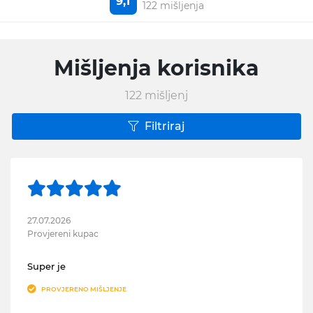
9,1
122 mišljenja
Mišljenja korisnika
122
mišljenj
Filtriraj
27.07.2026
Provjereni kupac
Super je
PROVJERENO MIŠLJENJE