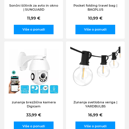
Sončni ščitnik za avto in okno
Pocket folding travel bag |
| SUNGUARD
BAGPLUS
11,99 €
10,99 €
Više o ponudi
Više o ponudi
zunanja brezžična kamera
Zunanja svetlobna veriga |
Digicam
YARDBULBS
33,99 €
16,99 €
Više o ponudi
Više o ponudi