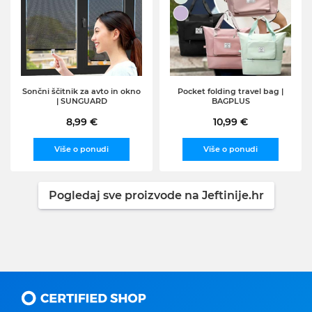
Sončni ščitnik za avto in okno
Pocket folding travel bag |
| SUNGUARD
BAGPLUS
8,99 €
10,99 €
Više o ponudi
Više o ponudi
Pogledaj sve proizvode na Jeftinije.hr