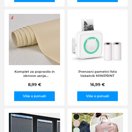
Komplet za popravilo in
Prenosni pametni foto
obnovo usnja
tiskalnik MINIPRINT
LEATHERPATCH, Bež
8,99 €
16,99 €
Više o ponudi
Više o ponudi