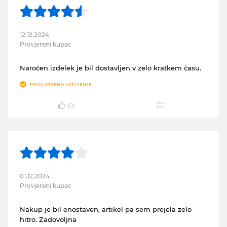
12.12.2024
Provjereni kupac
Naročen izdelek je bil dostavljen v zelo kratkem času.
PROVJERENO MIŠLJENJE
(
0
)
01.12.2024
Provjereni kupac
Nakup je bil enostaven, artikel pa sem prejela zelo
hitro. Zadovoljna