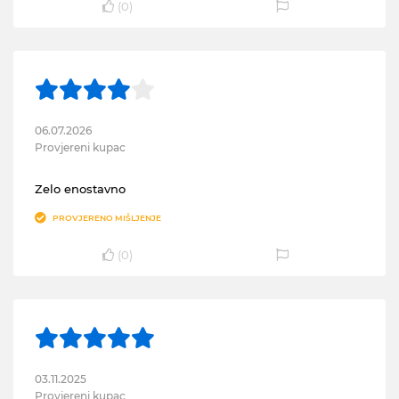
(
0
)
06.07.2026
Provjereni kupac
Zelo enostavno
PROVJERENO MIŠLJENJE
(
0
)
03.11.2025
Provjereni kupac