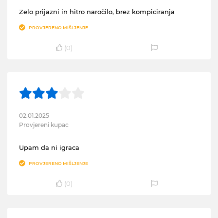
Zelo prijazni in hitro naročilo, brez kompiciranja
PROVJERENO MIŠLJENJE
(
0
)
02.01.2025
Provjereni kupac
Upam da ni igraca
PROVJERENO MIŠLJENJE
(
0
)