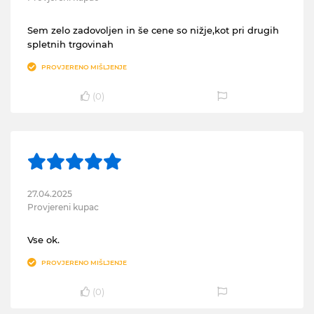
Sem zelo zadovoljen in še cene so nižje,kot pri drugih
spletnih trgovinah
PROVJERENO MIŠLJENJE
(
0
)
27.04.2025
Provjereni kupac
Vse ok.
PROVJERENO MIŠLJENJE
(
0
)