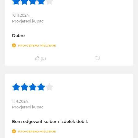
16.11.2024
Provjereni kupac
Dobro
PROVJERENO MIŠLJENJE
(
0
)
11.11.2024
Provjereni kupac
Bom odgovoril ko bom izdelek dobil.
PROVJERENO MIŠLJENJE