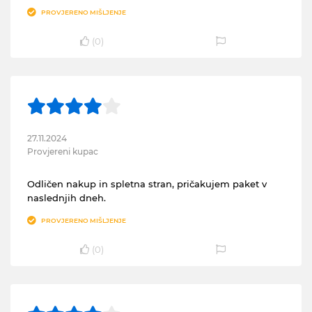
PROVJERENO MIŠLJENJE
(
0
)
27.11.2024
Provjereni kupac
Odličen nakup in spletna stran, pričakujem paket v
naslednjih dneh.
PROVJERENO MIŠLJENJE
(
0
)