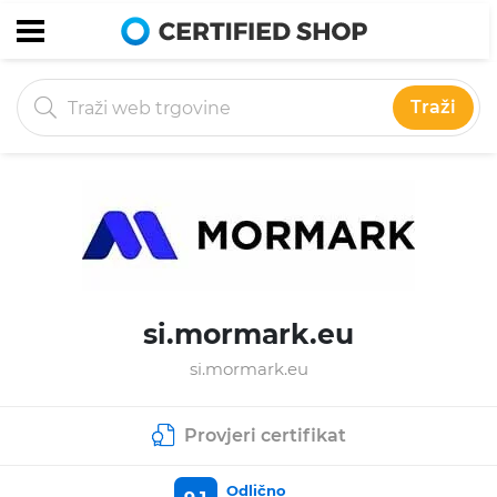
Traži
si.mormark.eu
si.mormark.eu
Provjeri certifikat
Odlično