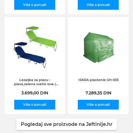
Više o ponudi
Više o ponudi
Lezaljka za plazu -
ISKRA plastenik GH-033
plava,zelena svetlo isva (
716000 )
3.699,00 DIN
7.289,35 DIN
Više o ponudi
Više o ponudi
Pogledaj sve proizvode na Jeftinije.hr