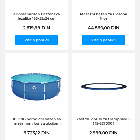
eHomeGarden Baštenska
Masazni bazen za 6 osoba
ležaljka 185x55x24 cm
Nice
2.819,99 DIN
44.560,00 DIN
Više o ponudi
Više o ponudi
JILONG porodicni bazen sa
Zaštitni obrub za trampolinu 1
metalnom konstrukcijom
( 15-627000 )
Master Frame (26-337000),
6.723,12 DIN
(300x76cm)
2.999,00 DIN