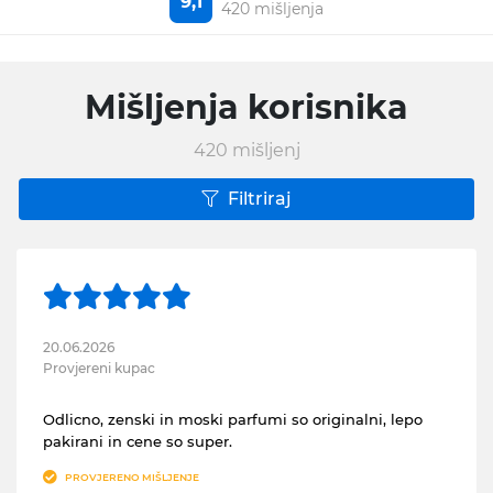
9,1
420 mišljenja
Mišljenja korisnika
420
mišljenj
Filtriraj
20.06.2026
Provjereni kupac
Odlicno, zenski in moski parfumi so originalni, lepo
pakirani in cene so super.
PROVJERENO MIŠLJENJE