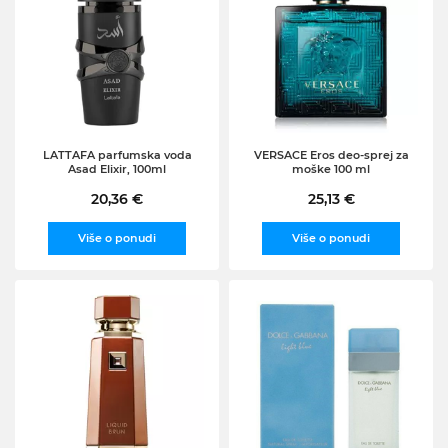
LATTAFA parfumska voda
VERSACE Eros deo-sprej za
Asad Elixir, 100ml
moške 100 ml
20,36 €
25,13 €
Više o ponudi
Više o ponudi