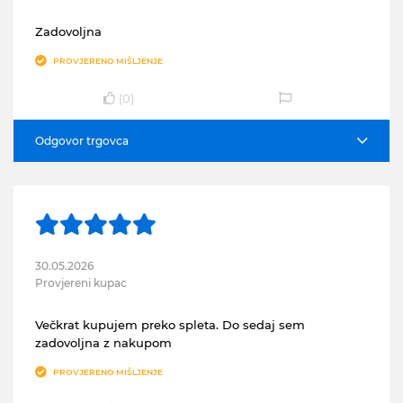
Zadovoljna
PROVJERENO MIŠLJENJE
(
0
)
Odgovor trgovca
30.05.2026
Provjereni kupac
Večkrat kupujem preko spleta. Do sedaj sem
zadovoljna z nakupom
PROVJERENO MIŠLJENJE