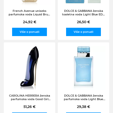
French Avenue uniseks
DOLCE & GABBANA ženska
parfumska voda Liquid Brun,
toaletna voda Light Blue EDT,
100ml
25ml
24,92 €
26,50 €
Više o ponudi
Više o ponudi
CAROLINA HERRERA ženska
DOLCE & GABBANA ženska
parfumska voda Good Girl
parfumska voda Light Blue
(EDP), 30ml
Eau Intense, 25ml
51,26 €
29,38 €