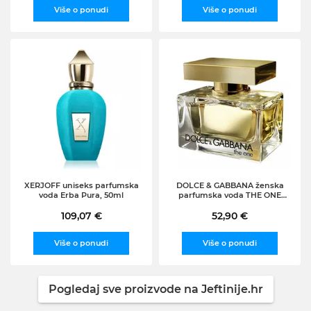
Više o ponudi
Više o ponudi
XERJOFF uniseks parfumska
DOLCE & GABBANA ženska
voda Erba Pura, 50ml
parfumska voda THE ONE
EDP, 30ml
109,07 €
52,90 €
Više o ponudi
Više o ponudi
Pogledaj sve proizvode na Jeftinije.hr