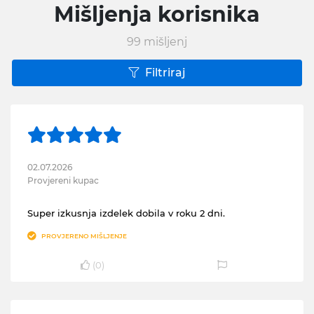
Mišljenja korisnika
99
mišljenj
Filtriraj
02.07.2026
Provjereni kupac
Super izkusnja izdelek dobila v roku 2 dni.
PROVJERENO MIŠLJENJE
(
0
)