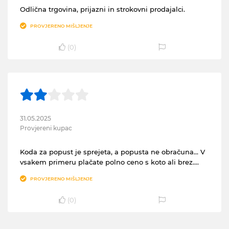
Odlična trgovina, prijazni in strokovni prodajalci.
PROVJERENO MIŠLJENJE
(
0
)
31.05.2025
Provjereni kupac
Koda za popust je sprejeta, a popusta ne obračuna... V
vsakem primeru plačate polno ceno s koto ali brez....
PROVJERENO MIŠLJENJE
(
0
)