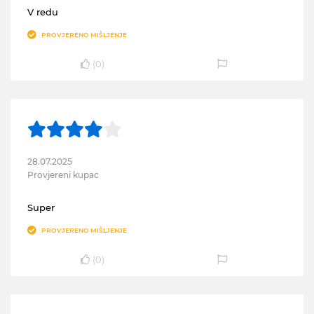
V redu
PROVJERENO MIŠLJENJE
(
0
)
28.07.2025
Provjereni kupac
Super
PROVJERENO MIŠLJENJE
(
0
)