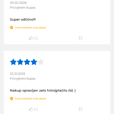
05.02.2026
Provjereni kupac
Super odlično!!!
PROVJERENO MIŠLJENJE
(
0
)
22.12.2025
Provjereni kupac
Nakup opravljen zelo hitro(plačilo itd. )
PROVJERENO MIŠLJENJE
(
0
)