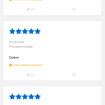
(
0
)
01.05.2026
Provjereni kupac
Dobro
PROVJERENO MIŠLJENJE
(
0
)