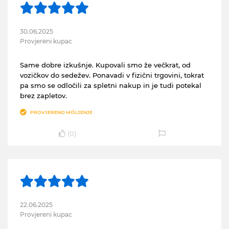
30.06.2025
Provjereni kupac
Same dobre izkušnje. Kupovali smo že večkrat, od
vozičkov do sedežev. Ponavadi v fizični trgovini, tokrat
pa smo se odločili za spletni nakup in je tudi potekal
brez zapletov.
PROVJERENO MIŠLJENJE
(
0
)
22.06.2025
Provjereni kupac