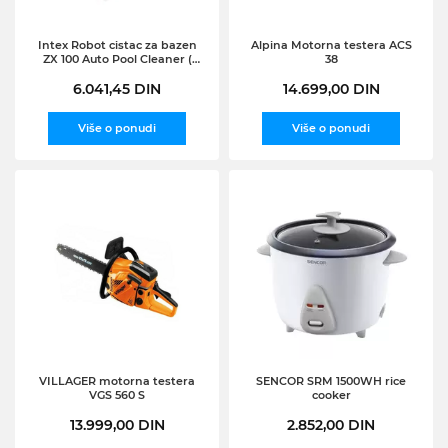
Intex Robot cistac za bazen
Alpina Motorna testera ACS
ZX 100 Auto Pool Cleaner (
38
28006 )
6.041,45 DIN
14.699,00 DIN
Više o ponudi
Više o ponudi
VILLAGER motorna testera
SENCOR SRM 1500WH rice
VGS 560 S
cooker
13.999,00 DIN
2.852,00 DIN