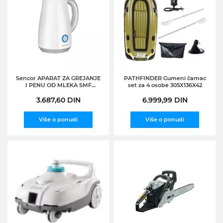
Sencor APARAT ZA GREJANJE
PATHFINDER Gumeni čamac
I PENU OD MLEKA SMF
set za 4 osobe 305X136X42
2020WH
3.687,60 DIN
6.999,99 DIN
Više o ponudi
Više o ponudi