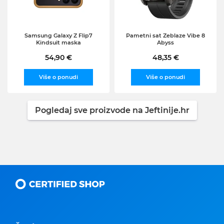
Samsung Galaxy Z Flip7
Pametni sat Zeblaze Vibe 8
Kindsuit maska
Abyss
54,90 €
48,35 €
Više o ponudi
Više o ponudi
Pogledaj sve proizvode na Jeftinije.hr