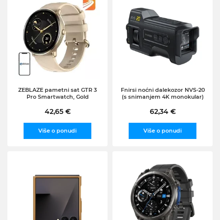
ZEBLAZE pametni sat GTR 3
Fnirsi noćni dalekozor NVS-20
Pro Smartwatch, Gold
(s snimanjem 4K monokular)
42,65 €
62,34 €
Više o ponudi
Više o ponudi