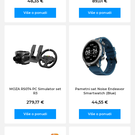
48,35 €
89,01 €
Više o ponudi
Više o ponudi
MOZA RS074 PC Simulator set
Pametni sat Noise Endeavor
R3
Smartwatch (Blue)
279,17 €
44,55 €
Više o ponudi
Više o ponudi