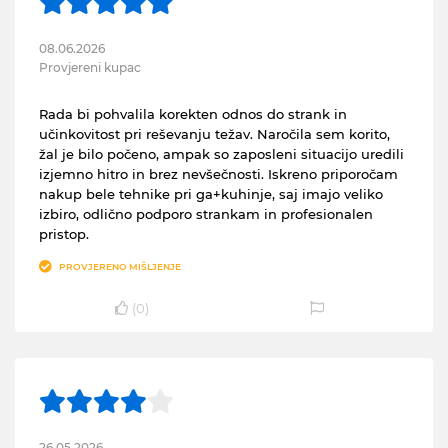
08.06.2026
Provjereni kupac
Rada bi pohvalila korekten odnos do strank in
učinkovitost pri reševanju težav. Naročila sem korito,
žal je bilo počeno, ampak so zaposleni situacijo uredili
izjemno hitro in brez nevšečnosti. Iskreno priporočam
nakup bele tehnike pri ga+kuhinje, saj imajo veliko
izbiro, odlično podporo strankam in profesionalen
pristop.
PROVJERENO MIŠLJENJE
(
0
)
26.05.2026