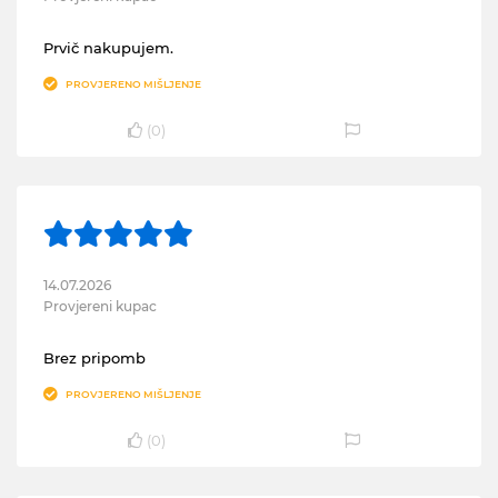
Prvič nakupujem.
PROVJERENO MIŠLJENJE
(
0
)
14.07.2026
Provjereni kupac
Brez pripomb
PROVJERENO MIŠLJENJE
(
0
)