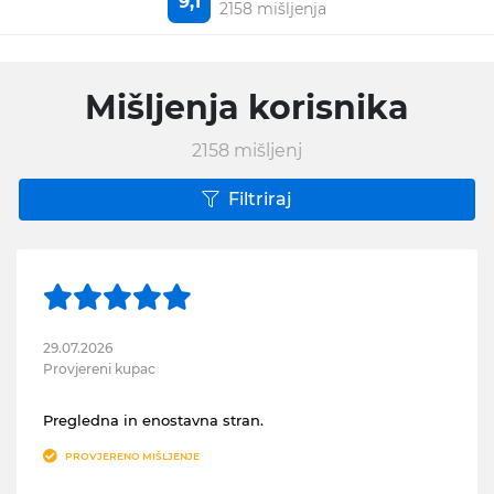
9,1
2158 mišljenja
Mišljenja korisnika
2158
mišljenj
Filtriraj
29.07.2026
Provjereni kupac
Pregledna in enostavna stran.
PROVJERENO MIŠLJENJE