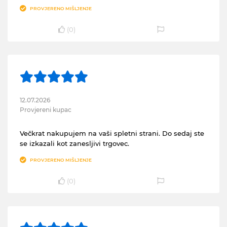
PROVJERENO MIŠLJENJE
(
0
)
12.07.2026
Provjereni kupac
Večkrat nakupujem na vaši spletni strani. Do sedaj ste
se izkazali kot zanesljivi trgovec.
PROVJERENO MIŠLJENJE
(
0
)