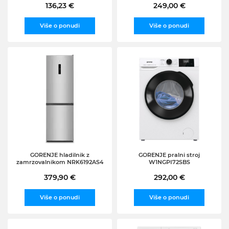
136,23 €
249,00 €
Više o ponudi
Više o ponudi
GORENJE hladilnik z
GORENJE pralni stroj
zamrzovalnikom NRK6192AS4
W1NGPI72SBS
379,90 €
292,00 €
Više o ponudi
Više o ponudi