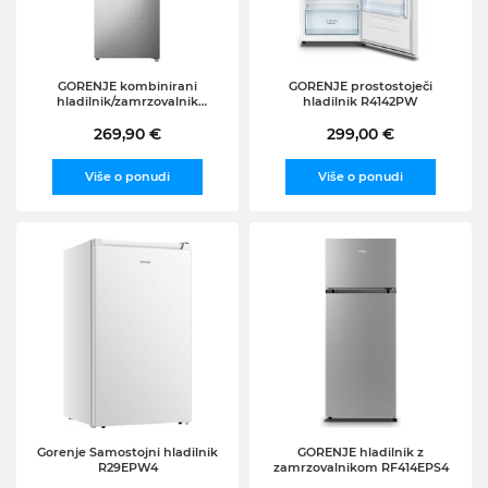
GORENJE kombinirani
GORENJE prostostoječi
hladilnik/zamrzovalnik
hladilnik R4142PW
RK14DPS4
269,90 €
299,00 €
Više o ponudi
Više o ponudi
Gorenje Samostojni hladilnik
GORENJE hladilnik z
R29EPW4
zamrzovalnikom RF414EPS4