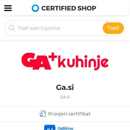
Traži
Ga.si
ga.si
Provjeri certifikat
Odlično