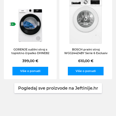
GORENJE sušilni stroj s
BOSCH pralni stroj
toplotno črpalko DHNE82
WGG244Z4BY Serie 6 Exclusiv
399,00 €
610,00 €
Više o ponudi
Više o ponudi
Pogledaj sve proizvode na Jeftinije.hr