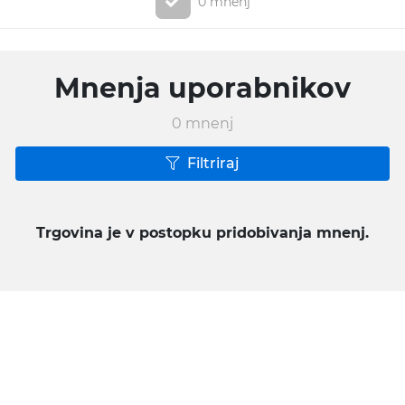
0 mnenj
Mnenja uporabnikov
0
mnenj
Filtriraj
Trgovina je v postopku pridobivanja mnenj.