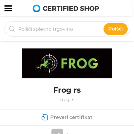
Poišči
Frog rs
frog.rs
Preveri certifikat