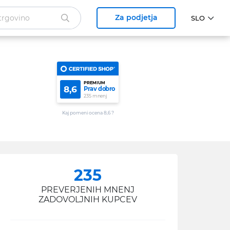
Za podjetja
PREMIUM
8,6
Prav dobro
235 mnenj
Kaj pomeni ocena 8,6 ?
235
PREVERJENIH MNENJ
ZADOVOLJNIH KUPCEV