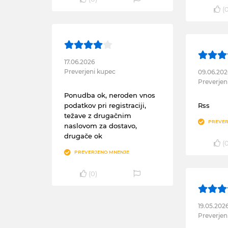
(
17.06.2026
Preverjeni kupec
09.06.202
Preverjen
Ponudba ok, neroden vnos
podatkov pri registraciji,
Rss
težave z drugačnim
PREVER
naslovom za dostavo,
drugače ok
(
PREVERJENO MNENJE
(
0
)
19.05.202
Preverjen