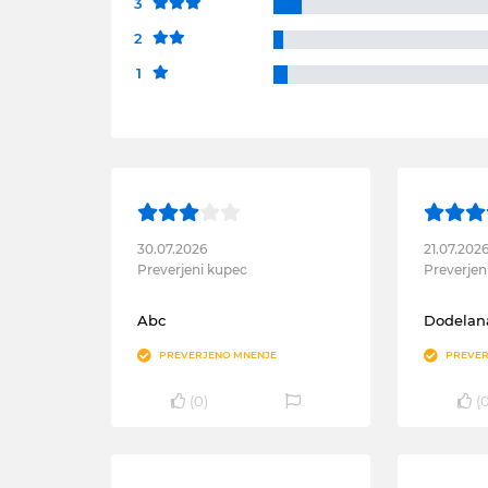
3
2
1
30.07.2026
21.07.202
Preverjeni kupec
Preverjen
Abc
Dodelana
PREVERJENO MNENJE
PREVER
(
0
)
(