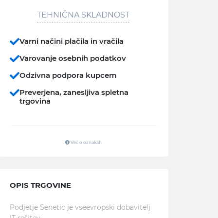
TEHNIČNA SKLADNOST
Varni načini plačila in vračila
Varovanje osebnih podatkov
Odzivna podpora kupcem
Preverjena, zanesljiva spletna
trgovina
Več o oznakah
OPIS TRGOVINE
Podjetje Senetic je vseevropski dobavitelj