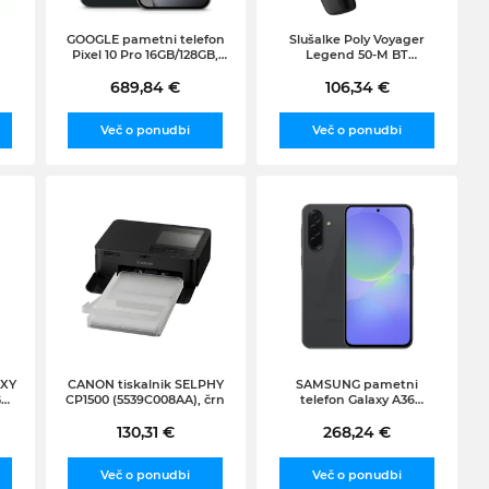
GOOGLE pametni telefon
Slušalke Poly Voyager
Pixel 10 Pro 16GB/128GB,
Legend 50-M BT
Obsidian
slušalke+BT700 ključek
689,84 €
106,34 €
Več o ponudbi
Več o ponudbi
AXY
CANON tiskalnik SELPHY
SAMSUNG pametni
GB
CP1500 (5539C008AA), črn
telefon Galaxy A36
),
6GB/128GB, Black
130,31 €
268,24 €
Več o ponudbi
Več o ponudbi