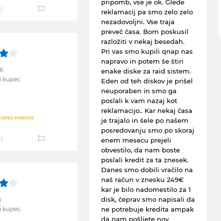
pripomb, vse je ok. Glede
0
)
reklamacij pa smo zelo zelo
nezadovoljni. Vse traja
preveč časa. Bom poskusil
razložiti v nekaj besedah.
Pri vas smo kupili qnap nas
napravo in potem še štiri
6
enake diske za raid sistem.
i kupec
Eden od teh diskov je prišel
neuporaben in smo ga
poslali k vam nazaj kot
reklamacijo.. Kar nekaj časa
JENO MNENJE
je trajalo in šele po našem
posredovanju smo po skoraj
0
)
enem mesecu prejeli
obvestilo, da nam boste
poslali kredit za ta znesek.
Danes smo dobili vračilo na
naš račun v znesku 249€
kar je bilo nadomestilo za 1
disk, čeprav smo napisali da
6
i kupec
ne potrebuje kredita ampak
da nam pošljete nov