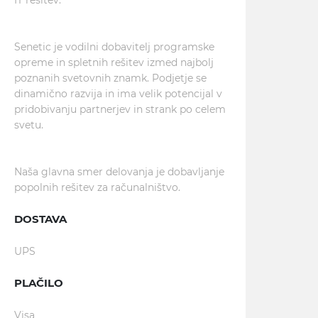
IT rešitev.
Senetic je vodilni dobavitelj programske
opreme in spletnih rešitev izmed najbolj
poznanih svetovnih znamk. Podjetje se
dinamično razvija in ima velik potencijal v
pridobivanju partnerjev in strank po celem
svetu.
Naša glavna smer delovanja je dobavljanje
popolnih rešitev za računalništvo.
DOSTAVA
UPS
PLAČILO
Visa