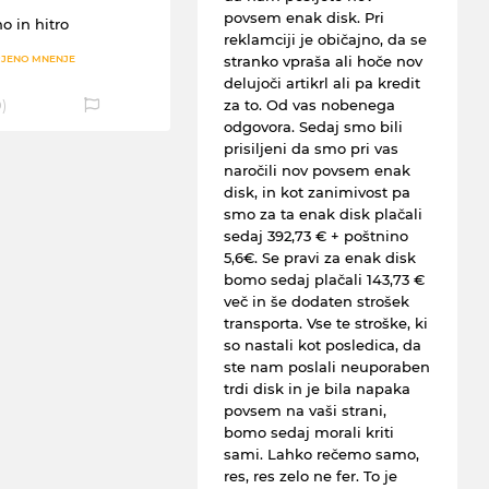
povsem enak disk. Pri
o in hitro
reklamciji je običajno, da se
stranko vpraša ali hoče nov
JENO MNENJE
delujoči artikrl ali pa kredit
0
)
za to. Od vas nobenega
odgovora. Sedaj smo bili
prisiljeni da smo pri vas
naročili nov povsem enak
disk, in kot zanimivost pa
smo za ta enak disk plačali
sedaj 392,73 € + poštnino
5,6€. Se pravi za enak disk
bomo sedaj plačali 143,73 €
več in še dodaten strošek
transporta. Vse te stroške, ki
so nastali kot posledica, da
ste nam poslali neuporaben
trdi disk in je bila napaka
povsem na vaši strani,
bomo sedaj morali kriti
sami. Lahko rečemo samo,
res, res zelo ne fer. To je