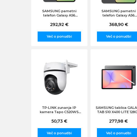
SAMSUNG pametni
SAMSUNG pametni
telefon Galaxy A56
telefon Galaxy A56
8GB/128GB, Graphite
8GB/256GB, Graphite
292,92 €
368,90 €
Več o ponudbi
Več o ponudbi
TP-LINK zunanja IP
SAMSUNG tablica GAL
kamera Tapo C520WS
TAB S10 X400 LITE 128
(4MPx, PTZ, WiFi,
WIFI (SM-X400NZAREUE
osvetlitev)
50,73 €
277,98 €
siva
Več o ponudbi
Več o ponudbi