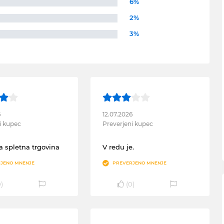
6%
2%
3%
6
12.07.2026
i kupec
Preverjeni kupec
 spletna trgovina
V redu je.
JENO MNENJE
PREVERJENO MNENJE
0
)
(
0
)