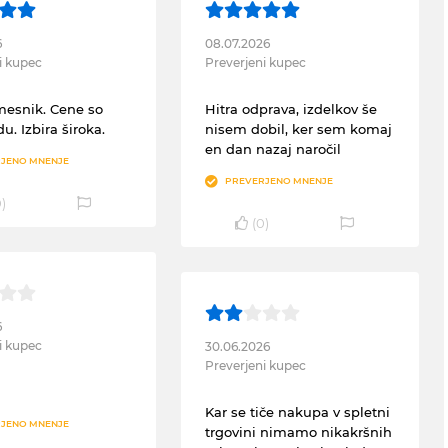
6
08.07.2026
i kupec
Preverjeni kupec
mesnik. Cene so
Hitra odprava, izdelkov še
du. Izbira široka.
nisem dobil, ker sem komaj
en dan nazaj naročil
JENO MNENJE
PREVERJENO MNENJE
0
)
(
0
)
6
i kupec
30.06.2026
Preverjeni kupec
Kar se tiče nakupa v spletni
JENO MNENJE
trgovini nimamo nikakršnih