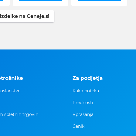
izdelke na Ceneje.si
otrošnike
Za podjetja
oslanstvo
Kako poteka
Prednosti
 spletnih trgovin
Vprašanja
Cenik