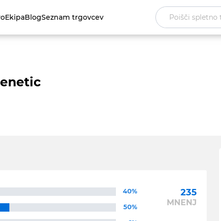
vo
Ekipa
Blog
Seznam trgovcev
enetic
40%
235
MNENJ
50%