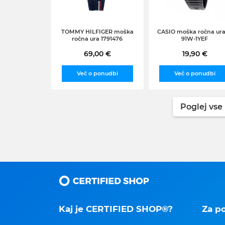
TOMMY HILFIGER moška
CASIO moška ročna ura
ročna ura 1791476
91W-1YEF
69,00 €
19,90 €
Več o ponudbi
Več o ponudbi
Poglej vse 
Kaj je CERTIFIED SHOP®?
Za p