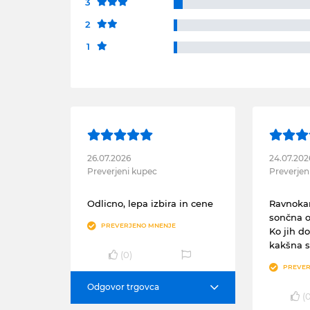
3
2
1
26.07.2026
24.07.202
Preverjeni kupec
Preverjen
Odlicno, lepa izbira in cene
Ravnokar
sončna o
PREVERJENO MNENJE
Ko jih d
kakšna s
(
0
)
PREVER
Odgovor trgovca
(