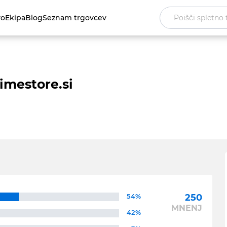
vo
Ekipa
Blog
Seznam trgovcev
imestore.si
54%
250
MNENJ
42%