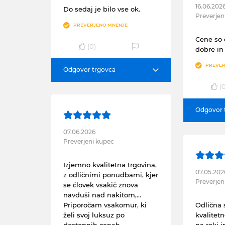
16.06.202
Do sedaj je bilo vse ok.
Preverjen
PREVERJENO MNENJE
Cene so o
(
0
)
dobre in
PREVER
Odgovor trgovca
(
Odgovor 
07.06.2026
Preverjeni kupec
Izjemno kvalitetna trgovina,
07.05.202
z odličnimi ponudbami, kjer
Preverjen
se človek vsakič znova
navduši nad nakitom,...
Priporočam vsakomur, ki
Odlična s
želi svoj luksuz po
kvalitetn
dostopnih cenah.
na roki i