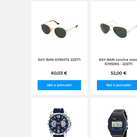
RAY-BAN RJ9547S 223/71
RAY-BAN sončna očal
RJ9506S - 223/71
60,03 €
52,00 €
Več o ponudbi
Več o ponudbi