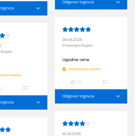
Odgovor trgovca
trgovca
28.06.2026
Preverjeni kupec
6
i kupec
Ugodne cene
PREVERJENO MNENJE
JENO MNENJE
(
0
)
0
)
Odgovor trgovca
trgovca
16.06.2026