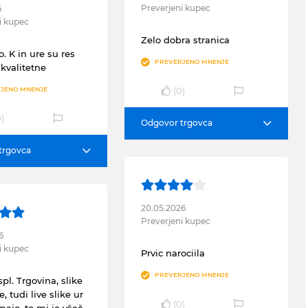
Preverjeni kupec
6
i kupec
Zelo dobra stranica
. K in ure su res
PREVERJENO MNENJE
 kvalitetne
(
0
)
JENO MNENJE
0
)
Odgovor trgovca
trgovca
20.05.2026
Preverjeni kupec
6
i kupec
Prvic narociila
PREVERJENO MNENJE
pl. Trgovina, slike
e, tudi live slike ur
(
0
)
majo, to mi je všeč.