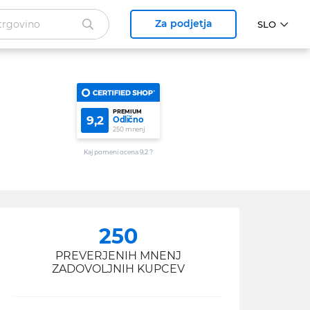
Za podjetja
PREMIUM
9,2
Odlično
250 mnenj
Kaj pomeni ocena 9,2 ?
250
PREVERJENIH MNENJ
ZADOVOLJNIH KUPCEV