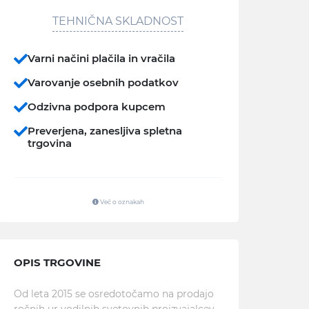
TEHNIČNA SKLADNOST
Varni načini plačila in vračila
Varovanje osebnih podatkov
Odzivna podpora kupcem
Preverjena, zanesljiva spletna
trgovina
Več o oznakah
OPIS TRGOVINE
Od leta 2015 se osredotočamo na prodajo