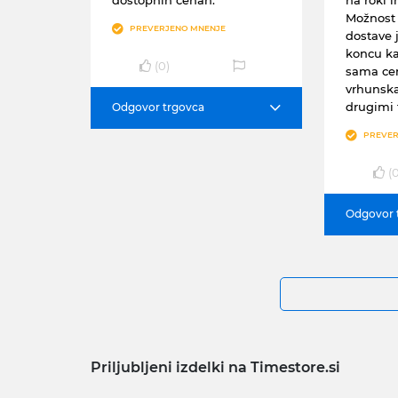
Možnost 
PREVERJENO MNENJE
dostave 
koncu ka
(
0
)
sama cen
vrhunska
drugimi 
Odgovor trgovca
PREVER
(
Odgovor 
Priljubljeni izdelki na Timestore.si