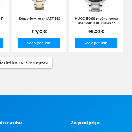
 F-
Emporio Armani AR11362
HUGO BOSS moška ročna
ura Grand prix 1513477
117,10 €
99,00 €
Več o ponudbi
Več o ponudbi
izdelke na Ceneje.si
otrošnike
Za podjetja