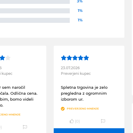
3%
1%
1%
6
23.07.2026
i kupec
Preverjeni kupec
 sem naročil
Spletna trgovina je zelo
čala. Odlična cena.
pregledna z ogromnim
obim, bomo videli
izborom ur.
o.
PREVERJENO MNENJE
JENO MNENJE
(
0
)
0
)