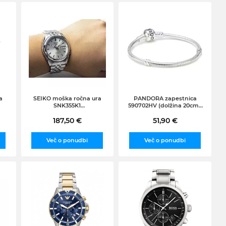
a
SEIKO moška ročna ura
PANDORA zapestnica
SNK355K1
590702HV (dolžina 20cm),
(4900969894022), srebrna
srebro 925/1000
187,50 €
51,90 €
Več o ponudbi
Več o ponudbi