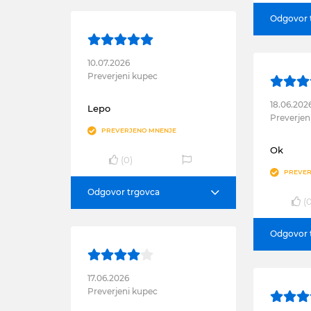
Odgovor 
10.07.2026
Preverjeni kupec
18.06.202
Lepo
Preverjen
PREVERJENO MNENJE
Ok
(
0
)
PREVER
Odgovor trgovca
(
Odgovor 
17.06.2026
Preverjeni kupec