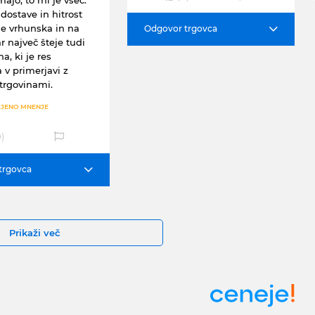
dostave in hitrost
je vrhunska in na
Odgovor trgovca
r največ šteje tudi
a, ki je res
 v primerjavi z
trgovinami.
JENO MNENJE
0
)
trgovca
Prikaži več