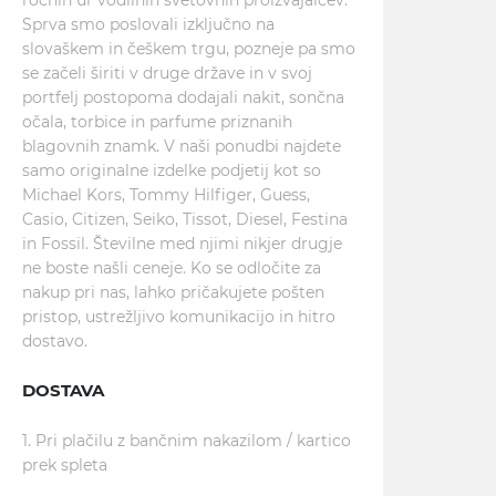
ročnih ur vodilnih svetovnih proizvajalcev.
Sprva smo poslovali izključno na
slovaškem in češkem trgu, pozneje pa smo
se začeli širiti v druge države in v svoj
portfelj postopoma dodajali nakit, sončna
očala, torbice in parfume priznanih
blagovnih znamk. V naši ponudbi najdete
samo originalne izdelke podjetij kot so
Michael Kors, Tommy Hilfiger, Guess,
Casio, Citizen, Seiko, Tissot, Diesel, Festina
in Fossil. Številne med njimi nikjer drugje
ne boste našli ceneje. Ko se odločite za
nakup pri nas, lahko pričakujete pošten
pristop, ustrežljivo komunikacijo in hitro
dostavo.
DOSTAVA
1. Pri plačilu z bančnim nakazilom / kartico
prek spleta