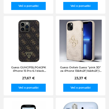
Več o ponudbi
Več o ponudbi
Guess GUHCP15LPG4GPK
Guess Ovitek Guess "pink 3D"
iPhone 15 Pro 6.1 black
za iPhone 13&#x2F;14&#x2F;15
hardcase 4G Triangle Metal
(GUHCP14S4GMGPI)
Logo (GUHCP15LPG4GPK)
27,67 €
23,37 €
Več o ponudbi
Več o ponudbi