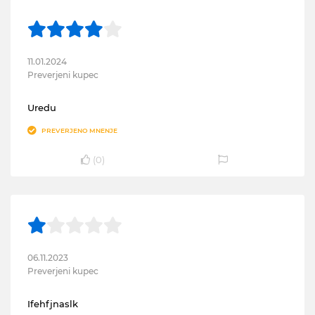
11.01.2024
Preverjeni kupec
Uredu
PREVERJENO MNENJE
(
0
)
06.11.2023
Preverjeni kupec
Ifehfjnaslk