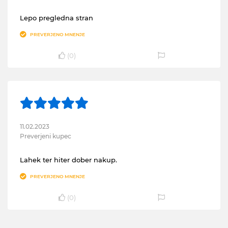
Lepo pregledna stran
PREVERJENO MNENJE
(
0
)
11.02.2023
Preverjeni kupec
Lahek ter hiter dober nakup.
PREVERJENO MNENJE
(
0
)