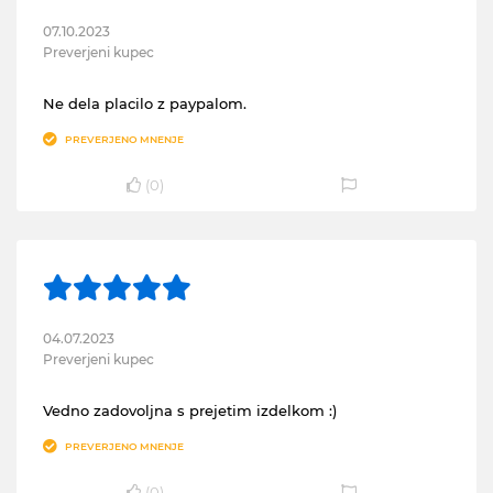
07.10.2023
Preverjeni kupec
Ne dela placilo z paypalom.
PREVERJENO MNENJE
(
0
)
04.07.2023
Preverjeni kupec
Vedno zadovoljna s prejetim izdelkom :)
PREVERJENO MNENJE
(
0
)