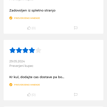
Zadovoljen iz spletno stranjo
PREVERJENO MNENJE
(
0
)
29.05.2024
Preverjeni kupec
Kr kul, dodajte cas dostave pa bo...
PREVERJENO MNENJE
(
0
)