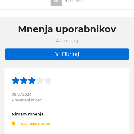
41 mnenj
Mnenja uporabnikov
41
mnenj
Filtriraj
08.07.2024
Preverjeni kupec
Nimam mnenja
PREVERJENO MNENJE