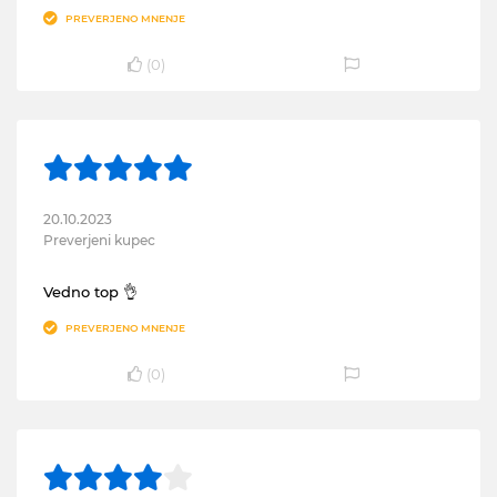
PREVERJENO MNENJE
(
0
)
20.10.2023
Preverjeni kupec
Vedno top 👌
PREVERJENO MNENJE
(
0
)