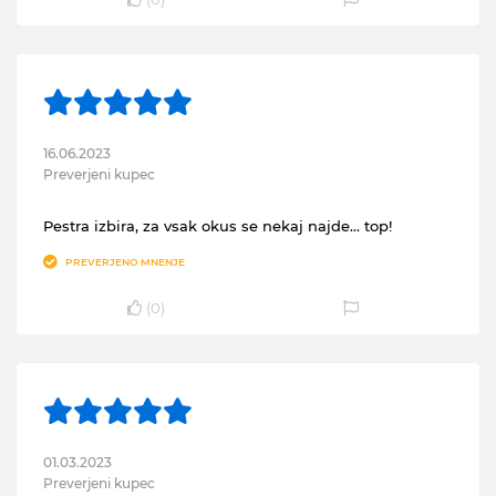
16.06.2023
Preverjeni kupec
Pestra izbira, za vsak okus se nekaj najde… top!
PREVERJENO MNENJE
(
0
)
01.03.2023
Preverjeni kupec