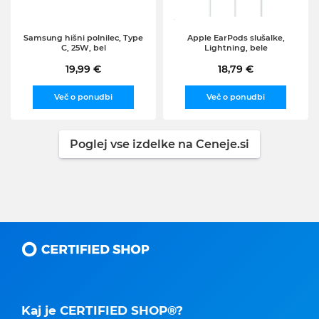
Samsung hišni polnilec, Type
Apple EarPods slušalke,
C, 25W, bel
Lightning, bele
19,99 €
18,79 €
Več o ponudbi
Več o ponudbi
Poglej vse izdelke na Ceneje.si
Kaj je CERTIFIED SHOP®?