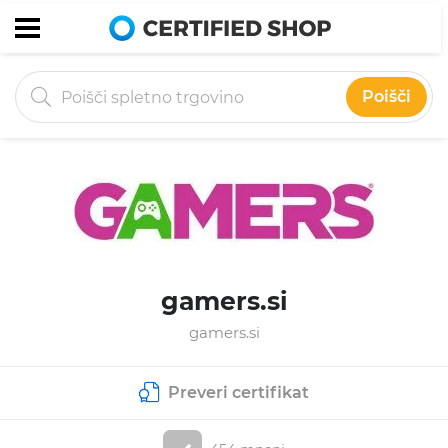
Poišči
gamers.si
gamers.si
Preveri certifikat