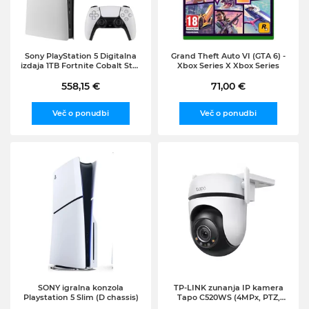
Sony PlayStation 5 Digitalna
Grand Theft Auto VI (GTA 6) -
izdaja 1TB Fortnite Cobalt Star
Xbox Series X Xbox Series
paket PEGI 7 brez pogona
(Modelna skupina - Slim)
558,15 €
71,00 €
Več o ponudbi
Več o ponudbi
SONY igralna konzola
TP-LINK zunanja IP kamera
Playstation 5 Slim (D chassis)
Tapo C520WS (4MPx, PTZ,
WiFi, osvetlitev)