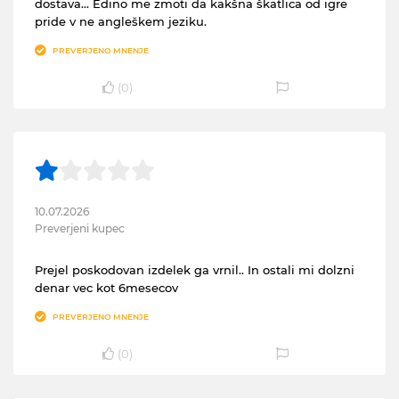
dostava... Edino me zmoti da kakšna škatlica od igre
pride v ne angleškem jeziku.
PREVERJENO MNENJE
(
0
)
10.07.2026
Preverjeni kupec
Prejel poskodovan izdelek ga vrnil.. In ostali mi dolzni
denar vec kot 6mesecov
PREVERJENO MNENJE
(
0
)