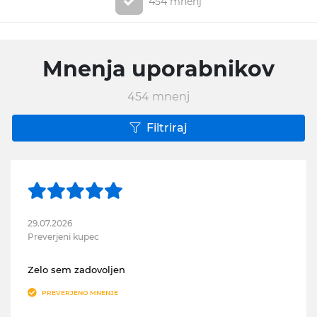
454 mnenj
Mnenja uporabnikov
454
mnenj
Filtriraj
29.07.2026
Preverjeni kupec
Zelo sem zadovoljen
PREVERJENO MNENJE