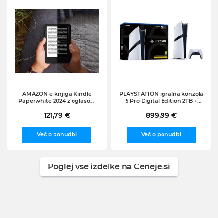
AMAZON e-knjiga Kindle
PLAYSTATION igralna konzola
Paperwhite 2024 z oglasom
5 Pro Digital Edition 2TB +
(16GB), črna
brezžični kontroler
121,79 €
DualSense, bela
899,99 €
Več o ponudbi
Več o ponudbi
Poglej vse izdelke na Ceneje.si