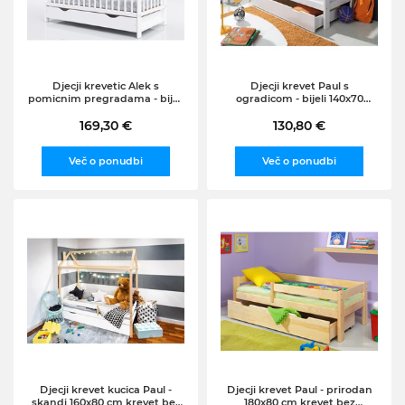
Djecji krevetic Alek s
Djecji krevet Paul s
pomicnim pregradama - bijeli
ogradicom - bijeli 140x70
krevet +prostor za
cm,krevet bez prostora za
skladištenje
169,30 €
skladištenje
130,80 €
Več o ponudbi
Več o ponudbi
Djecji krevet kucica Paul -
Djecji krevet Paul - prirodan
skandi 160x80 cm,krevet bez
180x80 cm,krevet bez