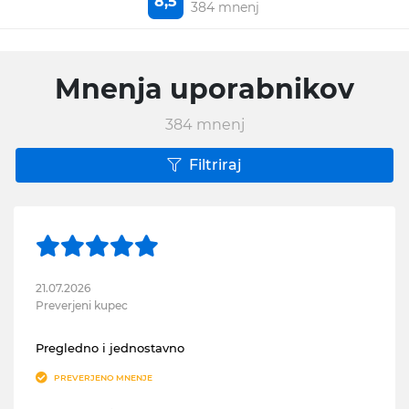
8,5
384 mnenj
Mnenja uporabnikov
384
mnenj
Filtriraj
21.07.2026
Preverjeni kupec
Pregledno i jednostavno
PREVERJENO MNENJE