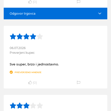
(
0
)
Odgovor trgovca
06.07.2026
Preverjeni kupec
Sve super, brzo i jednostavno.
PREVERJENO MNENJE
(
0
)