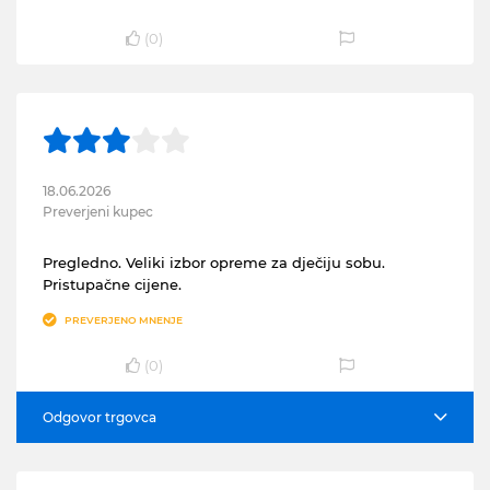
(
0
)
18.06.2026
Preverjeni kupec
Pregledno. Veliki izbor opreme za dječiju sobu.
Pristupačne cijene.
PREVERJENO MNENJE
(
0
)
Odgovor trgovca