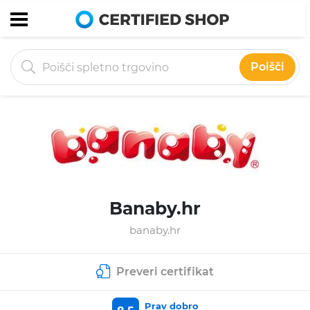
Poišči
Banaby.hr
banaby.hr
Preveri certifikat
Prav dobro