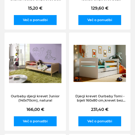
prostora za skladištenje
prostora za skladištenje
15,20 €
129,60 €
Več o ponudbi
Več o ponudbi
Ourbaby djecji krevet Junior
Djecji krevet Ourbaby Tomi -
(140x70cm), natural
bijeli 160x80 cm,krevet bez
prostora za skladištenje
166,00 €
231,40 €
Več o ponudbi
Več o ponudbi