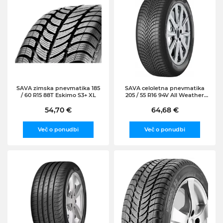
SAVA zimska pnevmatika 185
SAVA celoletna pnevmatika
/ 60 R15 88T Eskimo S3+ XL
205 / 55 R16 94V All Weather
XL
54,70 €
64,68 €
Več o ponudbi
Več o ponudbi