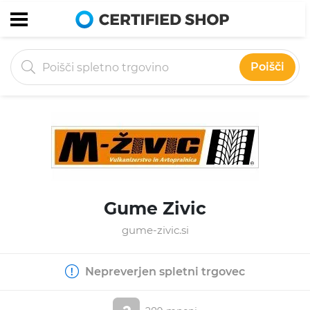
Poišči
Gume Zivic
gume-zivic.si
Nepreverjen spletni trgovec