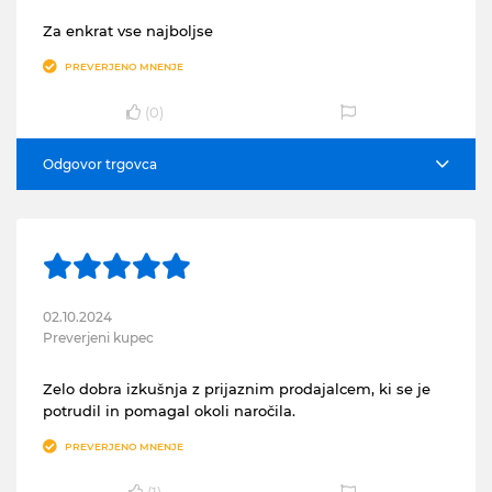
Za enkrat vse najboljse
PREVERJENO MNENJE
(
0
)
Odgovor trgovca
02.10.2024
Preverjeni kupec
Zelo dobra izkušnja z prijaznim prodajalcem, ki se je
potrudil in pomagal okoli naročila.
PREVERJENO MNENJE