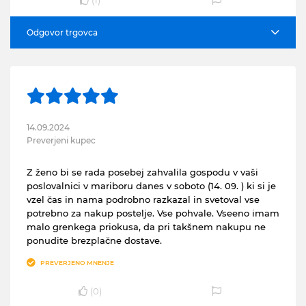
(
1
)
Odgovor trgovca
14.09.2024
Preverjeni kupec
Z ženo bi se rada posebej zahvalila gospodu v vaši
poslovalnici v mariboru danes v soboto (14. 09. ) ki si je
vzel čas in nama podrobno razkazal in svetoval vse
potrebno za nakup postelje. Vse pohvale. Vseeno imam
malo grenkega priokusa, da pri takšnem nakupu ne
ponudite brezplačne dostave.
PREVERJENO MNENJE
(
0
)