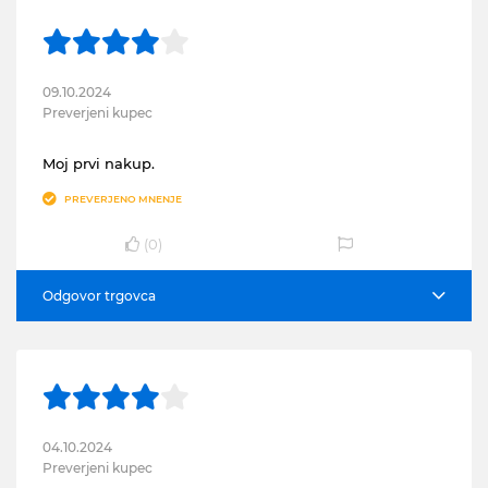
09.10.2024
Preverjeni kupec
Moj prvi nakup.
PREVERJENO MNENJE
(
0
)
Odgovor trgovca
04.10.2024
Preverjeni kupec