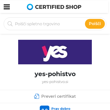
Poišči
yes-pohistvo
yes-pohistvo.si
Preveri certifikat
Prav dobro