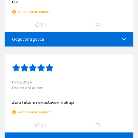
Ok
PREVERJENO MNENJE
(
0
)
Odgovor trgovca
07.05.2024
Preverjeni kupec
Zelo hiter in enostaven nakup
PREVERJENO MNENJE
(
0
)