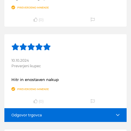
PREVERJENO MNENJE
(
0
)
10.10.2024
Preverjeni kupec
Hitr in enostaven nakup
PREVERJENO MNENJE
(
0
)
Odgovor trgovca