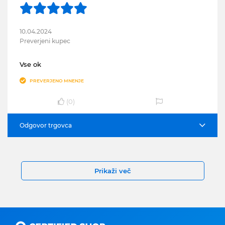
10.04.2024
Preverjeni kupec
Vse ok
PREVERJENO MNENJE
(
0
)
Odgovor trgovca
Prikaži več