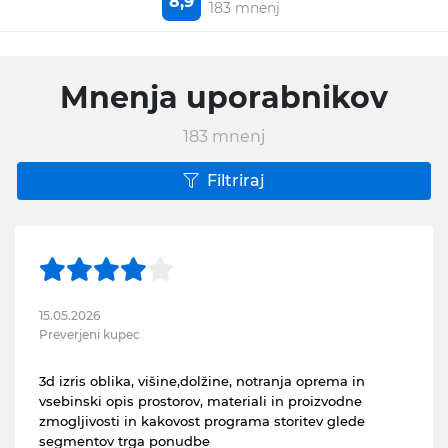
8,9
183 mnenj
Mnenja uporabnikov
183
mnenj
Filtriraj
15.05.2026
Preverjeni kupec
3d izris oblika, višine,dolžine, notranja oprema in
vsebinski opis prostorov, materiali in proizvodne
zmogljivosti in kakovost programa storitev glede
segmentov trga ponudbe