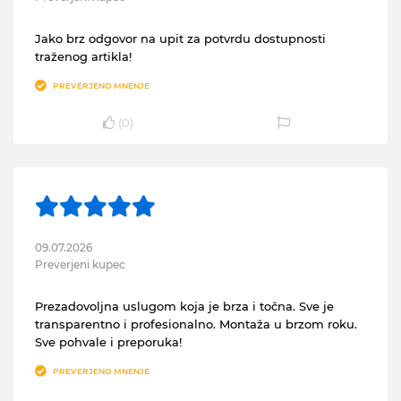
Jako brz odgovor na upit za potvrdu dostupnosti
traženog artikla!
PREVERJENO MNENJE
(
0
)
09.07.2026
Preverjeni kupec
Prezadovoljna uslugom koja je brza i točna. Sve je
transparentno i profesionalno. Montaža u brzom roku.
Sve pohvale i preporuka!
PREVERJENO MNENJE