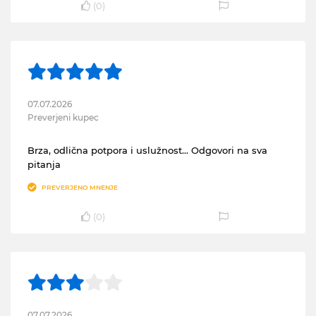
(
0
)
07.07.2026
Preverjeni kupec
Brza, odlična potpora i uslužnost... Odgovori na sva
pitanja
PREVERJENO MNENJE
(
0
)
07.07.2026