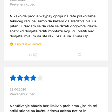
Preverjeni kupec
Nikako da prodje waypay opcija na rate preko zabe
tekuceg racuna, samo da kazem da sredstva nisu u
pitanju. Nadam se da cete se drzati dogovora, dakle
soatv kd dodjete raditi montazu koju cu platiti kad
dodjete, mislim da ste rekli 280 eura. Hvala i lp.
PREVERJENO MNENJE
(
0
)
28.06.2026
Preverjeni kupec
Naručivanje obavio bez ikakvih problema , još da mi
artikl stigne na kućnu adresu ocjena petica lp