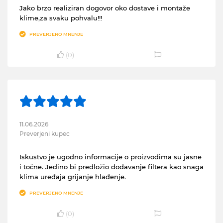
Jako brzo realiziran dogovor oko dostave i montaže
klime,za svaku pohvalu!!!
PREVERJENO MNENJE
(
0
)
11.06.2026
Preverjeni kupec
Iskustvo je ugodno informacije o proizvodima su jasne
i točne. Jedino bi predložio dodavanje filtera kao snaga
klima uređaja grijanje hlađenje.
PREVERJENO MNENJE
(
0
)