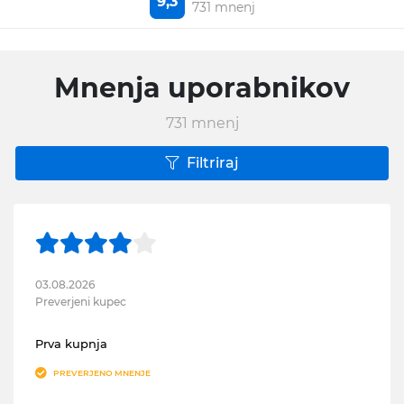
9,3
731 mnenj
Mnenja uporabnikov
731
mnenj
Filtriraj
03.08.2026
Preverjeni kupec
Prva kupnja
PREVERJENO MNENJE