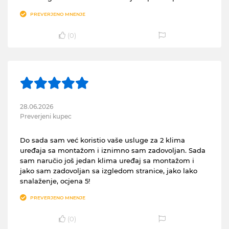
PREVERJENO MNENJE
(
0
)
28.06.2026
Preverjeni kupec
Do sada sam već koristio vaše usluge za 2 klima
uređaja sa montažom i iznimno sam zadovoljan. Sada
sam naručio još jedan klima uređaj sa montažom i
jako sam zadovoljan sa izgledom stranice, jako lako
snalaženje, ocjena 5!
PREVERJENO MNENJE
(
0
)