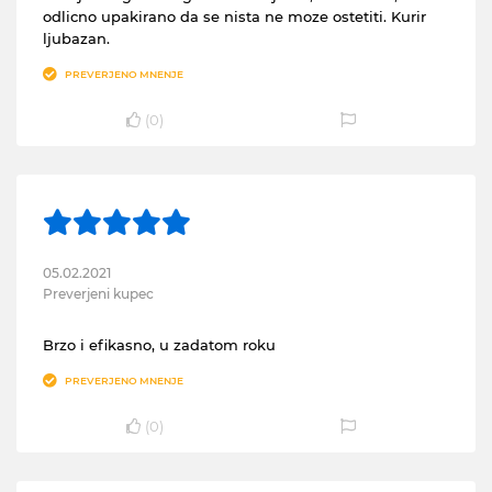
odlicno upakirano da se nista ne moze ostetiti. Kurir
ljubazan.
PREVERJENO MNENJE
(
0
)
05.02.2021
Preverjeni kupec
Brzo i efikasno, u zadatom roku
PREVERJENO MNENJE
(
0
)