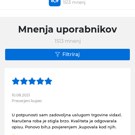
8,9
1513 mnenj
Mnenja uporabnikov
1513
mnenj
Filtriraj
10.08.2021
Preverjeni kupec
U potpunosti sam zadovoljna uslugom trgovine vidaxl.
Naručena roba je stigla brzo. Kvaliteta je odgovarala
opisu. Ponovo bih,s povjerenjem ,kupovala kod njih.