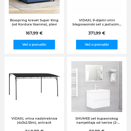
Boxspring krevet Super King
VIDAXL 9-dijelni vrtni
(od Kordura tkanine), plavi
blagovaonski set s jastucima
(od poliratana), crni
167,99 €
371,99 €
Več o ponudbi
Več o ponudbi
VIDAXL vrtna nadstrešnica
SHUMEE set kupaonskog
(4x3x2.55m), antracit
namještaja od iverice (2-
dijelni), bijeli