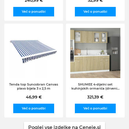
240,99 €
52,99 €
Več o ponudbi
Več o ponudbi
Tenda top Suncobran Canvas
SHUMEE 4-dijelni set
plavo bijela 3 x 2,5 m
kuhinjskih ormarića (drveni),
hrast sonoma
46,99 €
321,39 €
Več o ponudbi
Več o ponudbi
Poglej vse izdelke na Ceneje.si