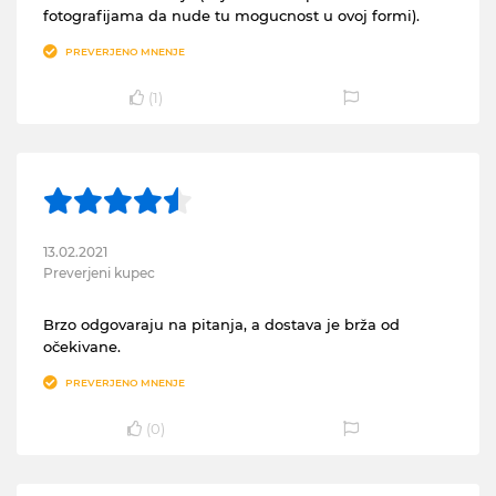
fotografijama da nude tu mogucnost u ovoj formi).
PREVERJENO MNENJE
(
1
)
13.02.2021
Preverjeni kupec
Brzo odgovaraju na pitanja, a dostava je brža od
očekivane.
PREVERJENO MNENJE
(
0
)