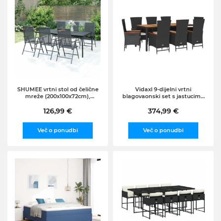
SHUMEE vrtni stol od čelične
Vidaxl 9-dijelni vrtni
mreže (200x100x72cm),
blagovaonski set s jastucima
antracit
crni od poliratana
126,99 €
374,99 €
Več o ponudbi
Več o ponudbi