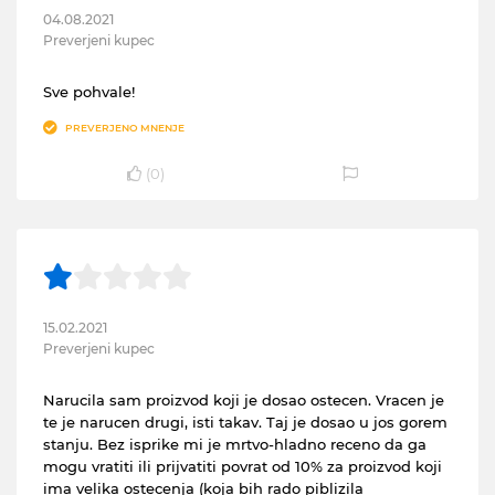
04.08.2021
Preverjeni kupec
Sve pohvale!
PREVERJENO MNENJE
(
0
)
15.02.2021
Preverjeni kupec
Narucila sam proizvod koji je dosao ostecen. Vracen je
te je narucen drugi, isti takav. Taj je dosao u jos gorem
stanju. Bez isprike mi je mrtvo-hladno receno da ga
mogu vratiti ili prijvatiti povrat od 10% za proizvod koji
ima velika ostecenja (koja bih rado piblizila