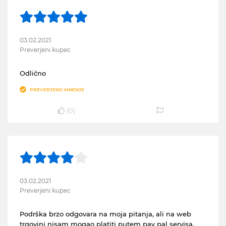
03.02.2021
Preverjeni kupec
Odlično
PREVERJENO MNENJE
(
0
)
03.02.2021
Preverjeni kupec
Podrška brzo odgovara na moja pitanja, ali na web
trgovini nisam mogao platiti putem pay pal servisa.