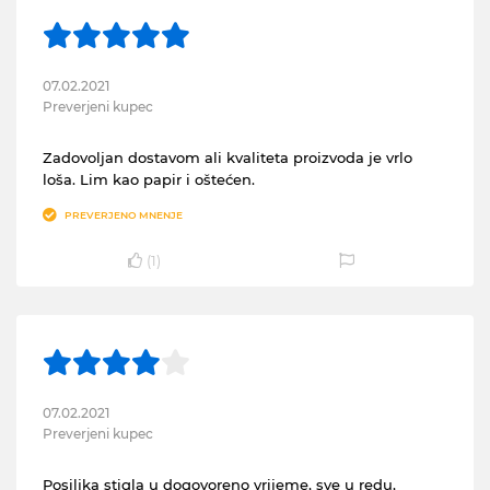
07.02.2021
Preverjeni kupec
Zadovoljan dostavom ali kvaliteta proizvoda je vrlo
loša. Lim kao papir i oštećen.
PREVERJENO MNENJE
(
1
)
07.02.2021
Preverjeni kupec
Posiljka stigla u dogovoreno vrijeme, sve u redu,