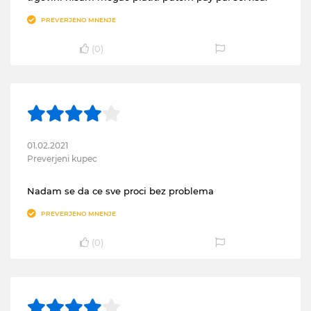
PREVERJENO MNENJE
(
0
)
01.02.2021
Preverjeni kupec
Nadam se da ce sve proci bez problema
PREVERJENO MNENJE
(
0
)