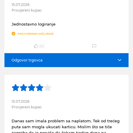
15.07.2026
Provjereni kupac
Jednostavno logiranje
PROVJERENO MIŠLJENJE
(
0
)
Odgovor trgovca
13.07.2026
Provjereni kupac
Danas sam imala problem sa naplatom. Tek od trećeg
puta sam mogla ukucati karticu. Mislim što se tiče
zagreba da je previše da čekam tjedan dana na