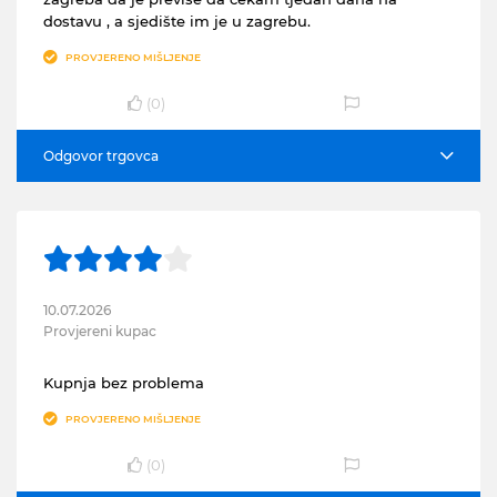
dostavu , a sjedište im je u zagrebu.
PROVJERENO MIŠLJENJE
(
0
)
Odgovor trgovca
10.07.2026
Provjereni kupac
Kupnja bez problema
PROVJERENO MIŠLJENJE
(
0
)