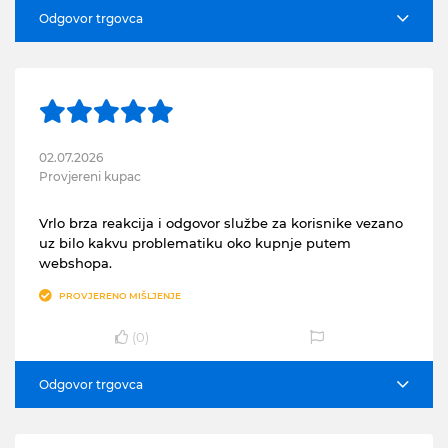
Odgovor trgovca
02.07.2026
Provjereni kupac
Vrlo brza reakcija i odgovor službe za korisnike vezano
uz bilo kakvu problematiku oko kupnje putem
webshopa.
PROVJERENO MIŠLJENJE
(
0
)
Odgovor trgovca