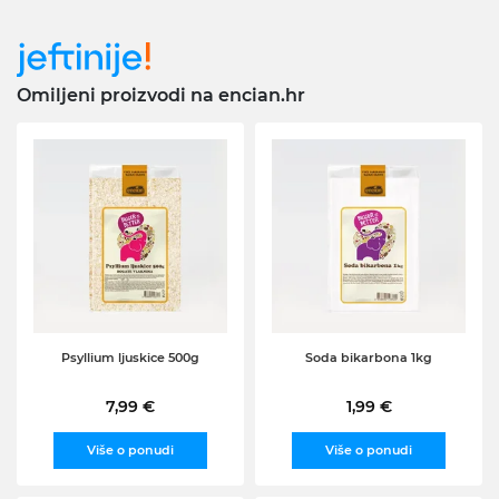
Omiljeni proizvodi na encian.hr
Psyllium ljuskice 500g
Soda bikarbona 1kg
7,99 €
1,99 €
Više o ponudi
Više o ponudi