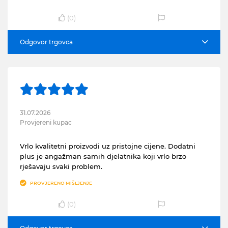
(
0
)
Odgovor trgovca
31.07.2026
Provjereni kupac
Vrlo kvalitetni proizvodi uz pristojne cijene. Dodatni
plus je angažman samih djelatnika koji vrlo brzo
rješavaju svaki problem.
PROVJERENO MIŠLJENJE
(
0
)