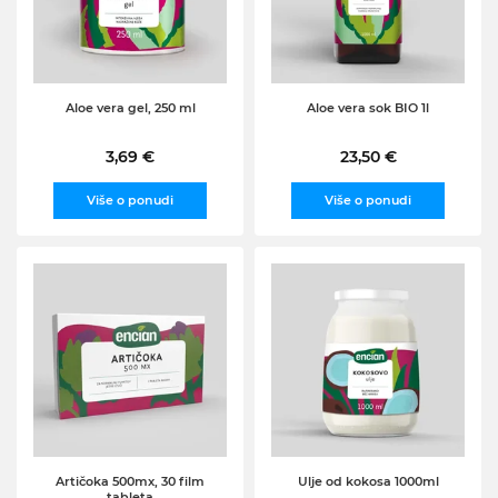
Aloe vera gel, 250 ml
Aloe vera sok BIO 1l
3,69 €
23,50 €
Više o ponudi
Više o ponudi
Artičoka 500mx, 30 film
Ulje od kokosa 1000ml
tableta