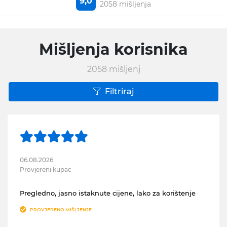
9,0
2058 mišljenja
Mišljenja korisnika
2058
mišljenj
Filtriraj
06.08.2026
Provjereni kupac
Pregledno, jasno istaknute cijene, lako za korištenje
PROVJERENO MIŠLJENJE