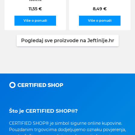
11,55 €
8,49 €
Više o ponudi
Više o ponudi
Pogledaj sve proizvode na Jeftinije.hr
Što je CERTIFIED SHOP®?
CERTIFIED SHOP® je simbol sigurne online kupovine.
Pouzdanim trgovcima dodjeljujemo oznaku povjerenja,