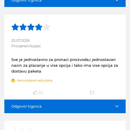
Odgovor trgovca
23.07.2026
Provjereni kupac
Sve je jednostavno za pronaci proizvode,i jednostavan
nacin za placanje u vise opcija i tako ima vise opcija za
dostavu paketa
PROVJERENO MIŠLJENJE
(
0
)
Odgovor trgovca